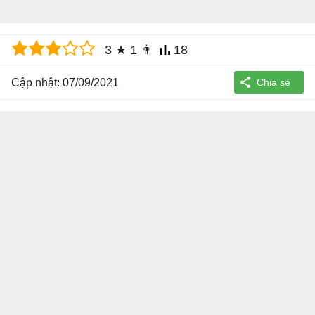
3
★
1
👨
18
Cập nhật: 07/09/2021