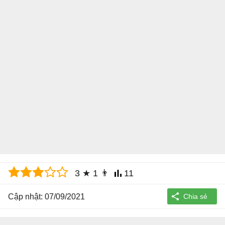
3
★
1
👨
11
Cập nhật: 07/09/2021