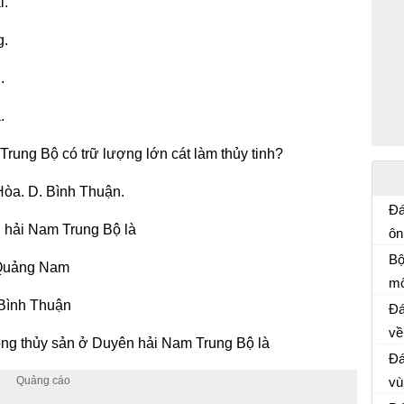
i.
g.
.
.
rung Bộ có trữ lượng lớn cát làm thủy tinh?
òa. D. Bình Thuận.
Đá
 hải Nam Trung Bộ là
ôn
Ôn
N
Bộ
 Quảng Nam
mô
Ôn
 Bình Thuận
Đá
về
rồng thủy sản ở Duyên hải Nam Trung Bộ là
địa
Đá
vù