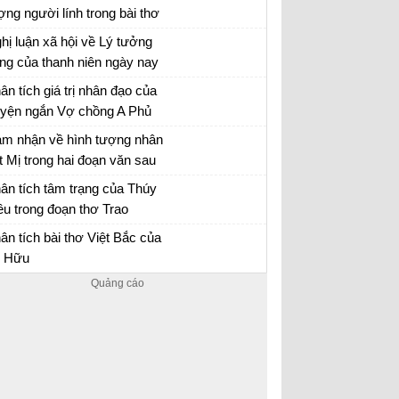
ợng người lính trong bài thơ
y Tiến của Quang Dũng.
hị luận xã hội về Lý tưởng
ng của thanh niên ngày nay
n mẫu 12
ân tích giá trị nhân đạo của
uyện ngắn Vợ chồng A Phủ
 chồng A Phủ - Văn mẫu 12
m nhận về hình tượng nhân
t Mị trong hai đoạn văn sau
ần lần, mấy năm qua…. Mị
n mẫu 12
ân tích tâm trạng của Thúy
 ăn cho chết ngay, chứ
ều trong đoạn thơ Trao
ông buồn nhớ lại nữa”
yên
ân tích bài Trao duyên
ân tích bài thơ Việt Bắc của
 Hữu
ân tích Việt Bắc