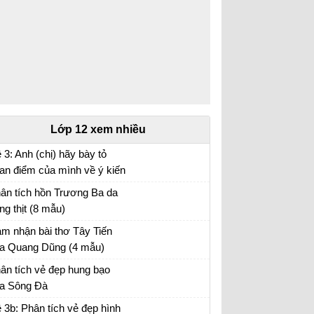
Lớp 12 xem nhiều
 3: Anh (chị) hãy bày tỏ
an điểm của mình về ý kiến
a nhà văn Pháp La-bơ-ruy-
ân tích hồn Trương Ba da
 “Khi một tác phẩm nâng cao
ng thịt (8 mẫu)
nh thần ta lên và gợi cho ta
ân tích bài hồn Trương Ba da hàng thịt - Văn
m nhận bài thơ Tây Tiến
ững tình cảm cao quý và
u 12
a Quang Dũng (4 mẫu)
n đảm,...
m nhận Tây Tiến - Văn mẫu 12
ân tích vẻ đẹp hung bạo
a Sông Đà
n mẫu 12
 3b: Phân tích vẻ đẹp hình