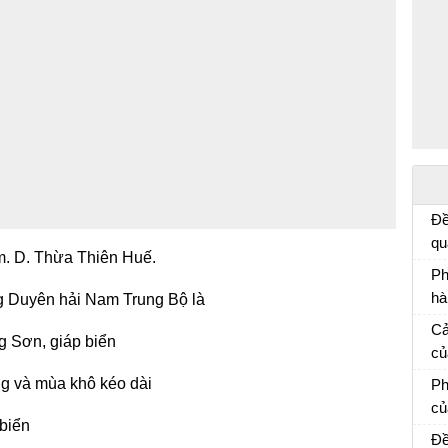
Đề
qu
m. D. Thừa Thiên Huế.
củ
Ph
e:
hà
g Duyên hải Nam Trung Bộ là
ti
Ph
Cả
nh
g Sơn, giáp biển
mẫ
củ
ca
Cả
ng và mùa khô kéo dài
Ph
củ
 biển
Vă
Đề