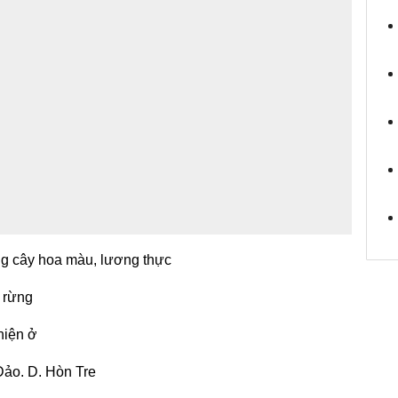
ng cây hoa màu, lương thực
n rừng
hiện ở
Đảo. D. Hòn Tre