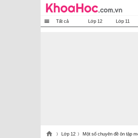
Tất cả
Lớp 12
Lớp 11
Lớp 12
Một số chuyên đề ôn tập m