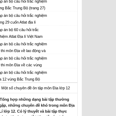
rang 28) cuốn Atlat địa lí
p án bộ câu hỏi trắc nghiệm
ng Bắc Trung Bộ (trang 27)
ồn Atlat địa lí
p án bộ câu hỏi trắc nghiệm
ang 29 cuốn Atlat địa lí
p án bộ 60 câu hỏi trắc
hiệm Atlat Địa lí Việt Nam
p án bộ câu hỏi trắc nghiệm
 thi môn Địa về lao động và
ệc làm
p án bộ câu hỏi trắc nghiệm
 thi môn Địa về các vùng
ọng điểm
p án bộ câu hỏi trắc nghiệm
a 12 vùng Bắc Trung Bộ
Một số chuyên đề ôn tập môn Địa lớp 12
Tổng hợp những dạng bài tập thường
gặp, những chuyên đề khó trong môn Địa
Lí lớp 12. Có lý thuyết và bài tập thực