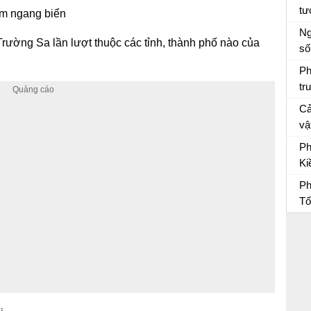
tư
đâm ngang biển
Tâ
Ng
ờng Sa lần lượt thuộc các tỉnh, thành phố nào của
số
Vă
Ph
tr
Vợ
Cả
vậ
“L
Vă
Ph
sẽ
Ki
kh
du
Ph
Ph
Tố
Ph