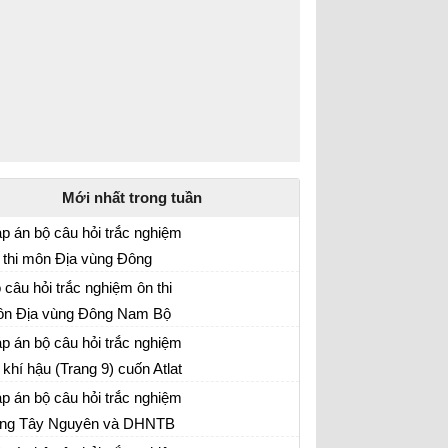
Mới nhất trong tuần
p án bộ câu hỏi trắc nghiệm
 thi môn Địa vùng Đông
 tập Địa lí 12
am Bộ
 câu hỏi trắc nghiệm ôn thi
n Địa vùng Đông Nam Bộ
 tập Địa lí 12
p án bộ câu hỏi trắc nghiệm
 khí hậu (Trang 9) cuốn Atlat
 lí
p án bộ câu hỏi trắc nghiệm
ng Tây Nguyên và DHNTB