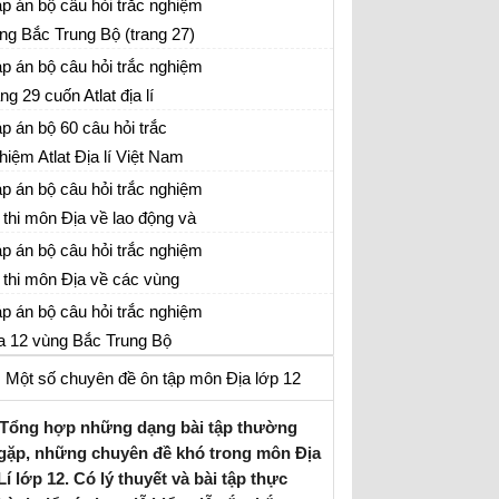
rang 28) cuốn Atlat địa lí
p án bộ câu hỏi trắc nghiệm
ng Bắc Trung Bộ (trang 27)
ồn Atlat địa lí
p án bộ câu hỏi trắc nghiệm
ang 29 cuốn Atlat địa lí
p án bộ 60 câu hỏi trắc
hiệm Atlat Địa lí Việt Nam
p án bộ câu hỏi trắc nghiệm
 thi môn Địa về lao động và
ệc làm
p án bộ câu hỏi trắc nghiệm
 thi môn Địa về các vùng
ọng điểm
p án bộ câu hỏi trắc nghiệm
a 12 vùng Bắc Trung Bộ
Một số chuyên đề ôn tập môn Địa lớp 12
Tổng hợp những dạng bài tập thường
gặp, những chuyên đề khó trong môn Địa
Lí lớp 12. Có lý thuyết và bài tập thực