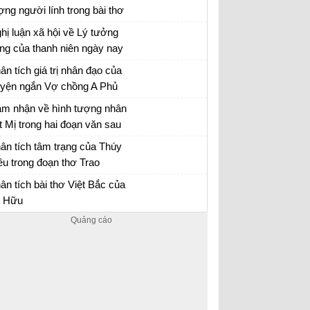
ợng người lính trong bài thơ
y Tiến của Quang Dũng.
hị luận xã hội về Lý tưởng
ng của thanh niên ngày nay
n mẫu 12
ân tích giá trị nhân đạo của
uyện ngắn Vợ chồng A Phủ
 chồng A Phủ - Văn mẫu 12
m nhận về hình tượng nhân
t Mị trong hai đoạn văn sau
ần lần, mấy năm qua…. Mị
n mẫu 12
ân tích tâm trạng của Thúy
 ăn cho chết ngay, chứ
ều trong đoạn thơ Trao
ông buồn nhớ lại nữa”
yên
ân tích bài Trao duyên
ân tích bài thơ Việt Bắc của
 Hữu
ân tích Việt Bắc