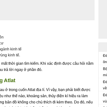
iên
 cư
ngành kinh tế
vùng kinh tế.
Đá
ôn
 mất thời gian tìm kiếm. Khi xác định được câu hỏi nằm
Ôn
N
Bộ
u trả lời ngay ở phần đó.
mô
g Atlat
Ôn
Đá
về
u ở trong cuốn Atlat địa lí. Vì vậy, bạn phải biết được
địa
Đá
hiệu như thế nào, khoáng sản, thủy điện kí hiệu ra làm
vù
ang bản đồ không cho chú thích đi kèm theo. Do đó, nếu