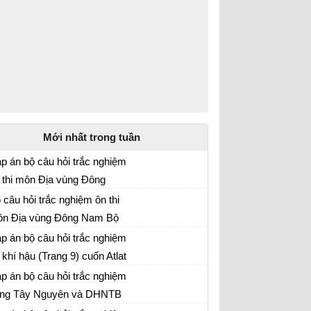
Mới nhất trong tuần
p án bộ câu hỏi trắc nghiệm
 thi môn Địa vùng Đông
 tập Địa lí 12
am Bộ
 câu hỏi trắc nghiệm ôn thi
n Địa vùng Đông Nam Bộ
 tập Địa lí 12
p án bộ câu hỏi trắc nghiệm
 khí hậu (Trang 9) cuốn Atlat
 lí
p án bộ câu hỏi trắc nghiệm
ng Tây Nguyên và DHNTB