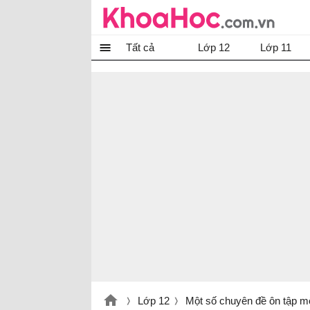
Tất cả
Lớp 12
Lớp 11
Lớp 12
Một số chuyên đề ôn tập m