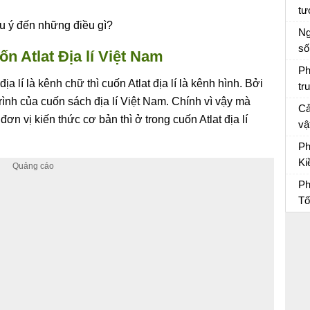
tư
ưu ý đến những điều gì?
Tâ
Ng
số
n Atlat Địa lí Việt Nam
Vă
Ph
a lí là kênh chữ thì cuốn Atlat địa lí là kênh hình. Bởi
tr
ình của cuốn sách địa lí Việt Nam. Chính vì vậy mà
Vợ
Cả
đơn vị kiến thức cơ bản thì ở trong cuốn Atlat địa lí
vậ
“L
Vă
Ph
sẽ
Ki
kh
du
Ph
Ph
Tố
Ph