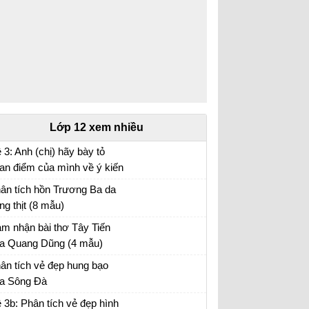
Lớp 12 xem nhiều
 3: Anh (chị) hãy bày tỏ
an điểm của mình về ý kiến
a nhà văn Pháp La-bơ-ruy-
ân tích hồn Trương Ba da
 “Khi một tác phẩm nâng cao
ng thịt (8 mẫu)
nh thần ta lên và gợi cho ta
ân tích bài hồn Trương Ba da hàng thịt - Văn
m nhận bài thơ Tây Tiến
ững tình cảm cao quý và
u 12
a Quang Dũng (4 mẫu)
n đảm,...
m nhận Tây Tiến - Văn mẫu 12
ân tích vẻ đẹp hung bạo
a Sông Đà
n mẫu 12
 3b: Phân tích vẻ đẹp hình