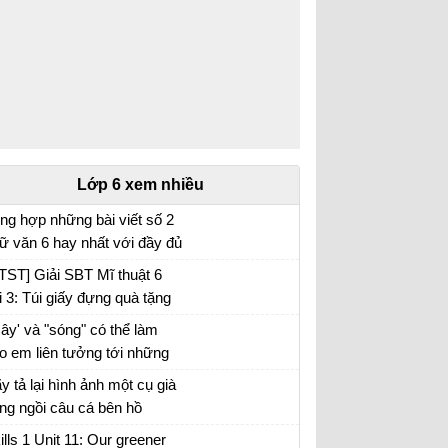
Lớp 6 xem nhiều
ng hợp những bài viết số 2
ữ văn 6 hay nhất với đầy đủ
c đề (5 đề)
TST] Giải SBT Mĩ thuật 6
i 3: Túi giấy đựng quà tặng
ây' và "sóng" có thể làm
o em liên tưởng tới những
i tượng nào. Xác định biện
y tả lại hình ảnh một cụ già
áp tu từ được sử dụng
ng ngồi câu cá bên hồ
ong hình ảnh "bình minh
ills 1 Unit 11: Our greener
ng", "vầng trăng bạc" và nêu