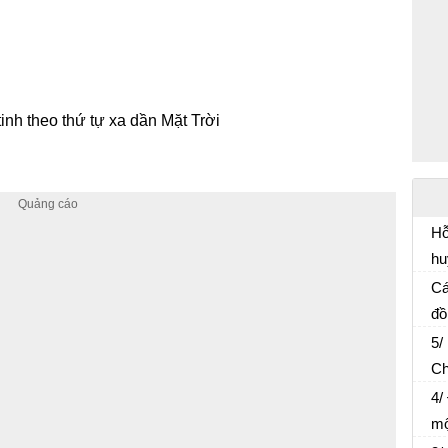
inh theo thứ tự xa dần Mặt Trời
Hỗ
hu
Cá
đồ
nh
5/
kh
Ch
hỗ
4/
mộ