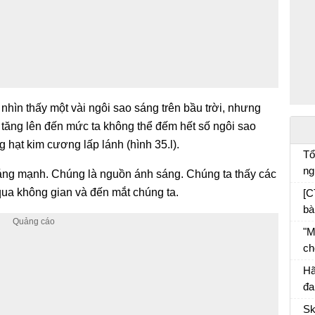
ỉ nhìn thấy một vài ngôi sao sáng trên bầu trời, nhưng
 tăng lên đến mức ta không thể đếm hết số ngôi sao
 hạt kim cương lấp lánh (hình 35.l).
Tổ
ng
sáng mạnh. Chúng là nguồn ánh sáng. Chúng ta thấy các
cá
qua không gian và đến mắt chúng ta.
[C
bà
"M
ch
đố
Hã
ph
đa
tr
Sk
và