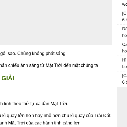
wo
tá
đó
[C
6 
câ
Đề
ho
th
Câ
sá
họ
ngôi sao. Chúng không phát sáng.
kể 
Hì
phản chiếu ánh sáng từ Mặt Trời đến mặt chúng ta
Lo
da
So
[C
GIẢI
6 
di
 tinh theo thứ tự xa dần Mặt Trời.
hu kì quay lớn hơn hay nhỏ hơn chu kì quay của Trái Đất.
uanh Mặt Trời của các hành tinh càng lớn.