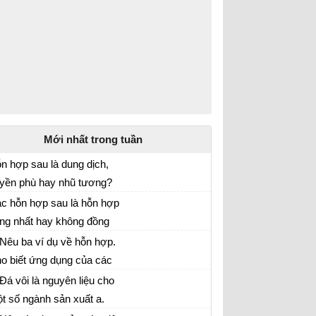
Mới nhất trong tuần
n hợp sau là dung dịch,
yền phù hay nhũ tương?
c hỗn hợp sau là hỗn hợp
ng nhất hay không đồng
ất? a. Cà phê đá b. Nước
 Nêu ba ví dụ về hỗn hợp.
oáng
o biết ứng dụng của các
n hợp đó.
 Đá vôi là nguyên liệu cho
t số ngành sản xuất a.