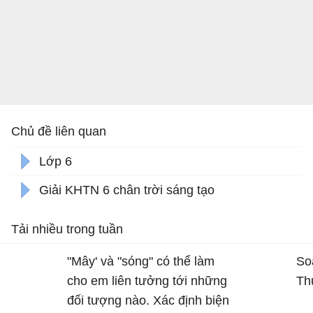
Chủ đề liên quan
Lớp 6
Giải KHTN 6 chân trời sáng tạo
Tải nhiều trong tuần
"Mây' và "sóng" có thể làm
So
cho em liên tưởng tới những
Th
đối tượng nào. Xác định biện