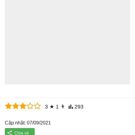
3
★
1
👨
293
Cập nhật: 07/09/2021