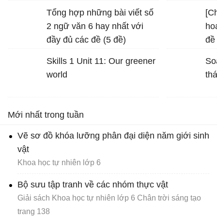
pháp tu từ được sử dụng
Tổng hợp những bài viết số
[Ch
trong hình ảnh "bình minh
2 ngữ văn 6 hay nhất với
ho
vàng", "vầng trăng bạc" và
đầy đủ các đề (5 đề)
đề
nêu tác dụng của biện pháp
mô
tu từ đó
Skills 1 Unit 11: Our greener
So
world
th
Mới nhất trong tuần
Vẽ sơ đồ khóa lưỡng phân đại diện năm giới sinh
vật
Khoa học tự nhiên lớp 6
Bộ sưu tập tranh về các nhóm thực vật
Giải sách Khoa học tự nhiên lớp 6 Chân trời sáng tạo
trang 138