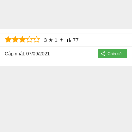
3
★
1
👨
77
Cập nhật: 07/09/2021