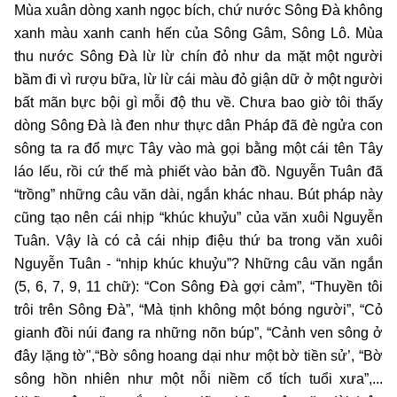
Mùa xuân dòng xanh ngọc bích, chứ nước Sông Đà không
xanh màu xanh canh hến của Sông Gâm, Sông Lô. Mùa
thu nước Sông Đà lừ lừ chín đỏ như da mặt một người
bầm đi vì rượu bữa, lừ lừ cái màu đỏ giận dữ ở một người
bất mãn bực bội gì mỗi độ thu về. Chưa bao giờ tôi thấy
dòng Sông Đà là đen như thực dân Pháp đã đè ngửa con
sông ta ra đổ mực Tây vào mà gọi bằng một cái tên Tây
láo lếu, rồi cứ thế mà phiết vào bản đồ. Nguyễn Tuân đã
“trồng” những câu văn dài, ngắn khác nhau. Bút pháp này
cũng tạo nên cái nhịp “khúc khuỷu” của văn xuôi Nguyễn
Tuân. Vậy là có cả cái nhịp điệu thứ ba trong văn xuôi
Nguyễn Tuân - “nhịp khúc khuỷu”? Những câu văn ngắn
(5, 6, 7, 9, 11 chữ): “Con Sông Đà gợi cảm”, “Thuyền tôi
trôi trên Sông Đà”, “Mà tịnh không một bóng người”, “Cỏ
gianh đồi núi đang ra những nõn búp”, “Cảnh ven sông ở
đây lặng tờ",“Bờ sông hoang dại như một bờ tiền sử’, “Bờ
sông hồn nhiên như một nỗi niềm cổ tích tuổi xưa”,...