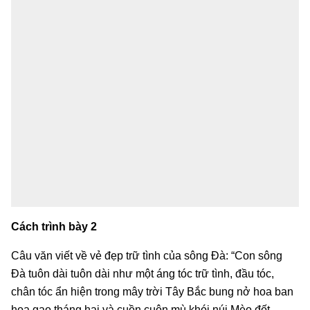
Cách trình bày 2
Câu văn viết về vẻ đẹp trữ tình của sông Đà: “Con sông
Đà tuôn dài tuôn dài như một áng tóc trữ tình, đầu tóc,
chân tóc ẩn hiện trong mây trời Tây Bắc bung nở hoa ban
hoa gạo tháng hai và cuồn cuộn mù khói núi Mèo đốt