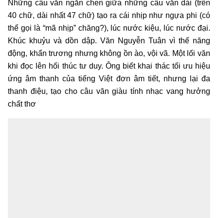
Những câu văn ngắn chen giữa những câu văn dài (trên
40 chữ, dài nhất 47 chữ) tạo ra cái nhịp như ngựa phi (có
thể gọi là “mã nhịp” chăng?), lúc nước kiệu, lúc nước đại.
Khúc khuỷu và dồn dập. Văn Nguyễn Tuân vì thế năng
động, khẩn trương nhưng không ồn ào, vội vã. Một lối văn
khi đọc lên hối thúc tư duy. Ông biết khai thác tối ưu hiệu
ứng âm thanh của tiếng Việt đơn âm tiết, nhưng lại đa
thanh điệu, tạo cho câu văn giàu tính nhạc vang hưởng
chất thơ