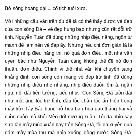
Bờ sông hoang dại ... cổ tích tuổi xưa.
Với những câu văn trên đủ để tả có thể thấy được vẻ đẹp
của con sông Đà – vẻ đẹp hung bạo nhưng cũn rất đỗi trữ
tình. Nguyễn Tuân đã dùng những nhịp điệu nặng, ngôn từ
mạnh để làm nên vẻ đẹp ấy. Nhưng nếu chỉ đơn giản là là
những nhịp điệu nặng thì, nó quá đơn điệu, một nhà văn
uyên bác như Nguyễn Tuân càng không thể để nó đơn
thuần, đơn điệu. Chính vì thế nhà văn khi chuyển sang
khẳng định con sông còn mang vẻ đẹp trừ tình đã dùng
những nhịp điệu nhẹ nhàng, nhịp điệu duỗi- êm ả, ngân
nga, nối dài liên tưởng, kiểu như: “Con Sông Đà tuôn dài
như một áng tóc trữ tình, đầu tòc chân tóc ẩn hiện trong
mây trời Tây Bắc bung nở hoa ban hoa gạo tháng hai và
cuồn cuộn mù khói Mèo đốt nương xuân. Tôi đã nhìn say
sưa làn mây mùa xuân bay trên Sông Đà, tôi đã xuyên qua
đám mây mùa thu mà nhìn xuống dòng nước Sông Đà.