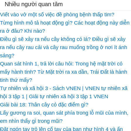
Nhiều người quan tâm
Viết vào vở một số việc đề phòng bệnh thấp tim?
Từng hình mô tả hoạt động gì? Các hoạt động này diễn
ra ở đâu? Khi nào?
Điều gì sẽ xảy ra nếu cây không có lá? Điều gì sẽ xảy
ra nếu cây rau cải và cây rau muống trồng ở nơi ít ánh
sáng?
Quan sát hình 1, trả lời câu hỏi: Trong hệ mặt trời có
mấy hành tinh? Từ Mặt trời ra xa dần, Trái Đất là hành
tinh thứ mấy?
Tự nhiên và xã hội 3 - Sách VNEN | VNEN tự nhiên xã
hội 3 tập 1 | Giải tự nhiên xã hội 3 tập 1 VNEN
Giải bài 18: Thân cây có đặc điểm gì?
Lấy gương ra soi, quan sát phía trong lỗ mũi của mình,
em nhìn thấy gì trong mũi?
Đặt ngón tay trỏ lên cổ tay của bạn như hình 4 và ấn