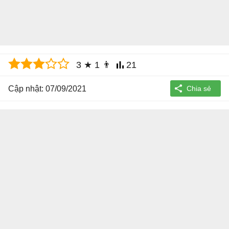
3
★
1
👨
21
Cập nhật: 07/09/2021