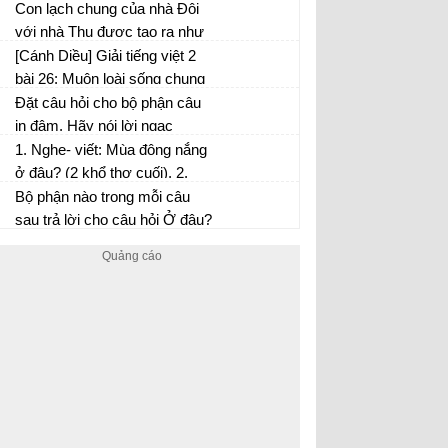
của em đối với sáng kiến của
thay thế từ lặn trong câu thơ
Con lạch chung của nhà Đôi
các bạn nhỏ được giới thiệu
sau.
với nhà Thu được tạo ra như
trong bài Những ý tưởng sáng
thế nào?
[Cánh Diều] Giải tiếng việt 2
tạo.
bài 26: Muôn loài sống chung
Đặt câu hỏi cho bộ phận câu
in đậm. Hãy nói lời ngạc
nhiên, thán phục của em khi
1. Nghe- viết: Mùa đông nắng
đọc câu chuyện trên.
ở đâu? (2 khổ thơ cuối). 2.
Chọn 1 trong 2 đề: a) Viết một
Bộ phận nào trong mỗi câu
đoạn văn ngắn về cô giáo
sau trả lời cho câu hỏi Ở đâu?
hoặc thầy giáo lớp 2 của em.
b) Viết một đoạn văn ngắn về
người thân của em.