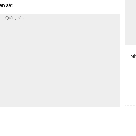
an sát.
Nh