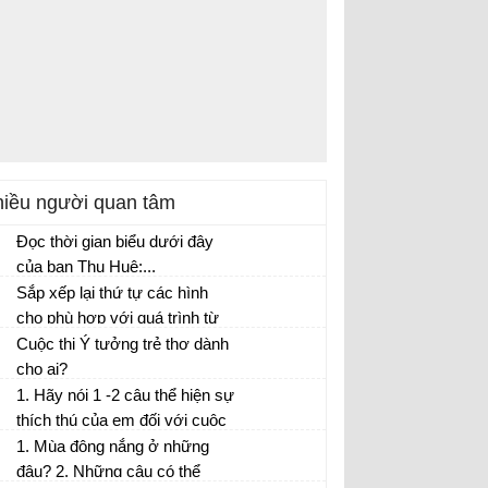
iều người quan tâm
Đọc thời gian biểu dưới đây
của bạn Thu Huệ:...
Sắp xếp lại thứ tự các hình
cho phù hợp với quá trình từ
lúc lúa còn non đến lúc thu
Cuộc thi Ý tưởng trẻ thơ dành
hoạch và được nấu thành
cho ai?
cơm.
1. Hãy nói 1 -2 câu thể hiện sự
thích thú của em đối với cuộc
thi Ý tưởng trẻ thơ. 2. Hãy nói
1. Mùa đông nắng ở những
1- 2 câu thể hiện sự tán thành
đâu? 2. Những câu có thể