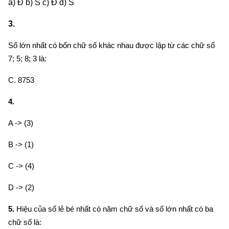
a) Đ b) S c) Đ d) S
3.
Số lớn nhất có bốn chữ số khác nhau được lập từ các chữ số
7; 5; 8; 3 là:
C. 8753
4.
A -> (3)
B -> (1)
C -> (4)
D -> (2)
5.
Hiệu của số lẻ bé nhất có năm chữ số và số lớn nhất có ba
chữ số là: