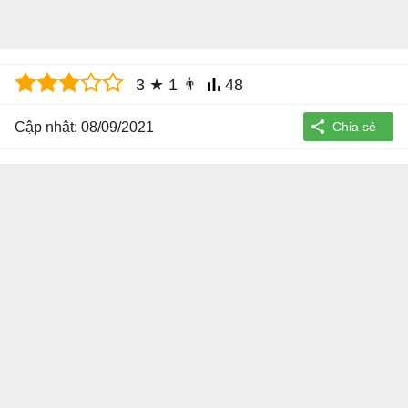
3
★
1
👨
48
Cập nhật: 08/09/2021