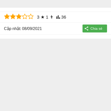
3
★
1
👨
36
Cập nhật: 08/09/2021