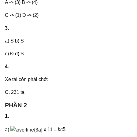
A -> (3) B -> (4)
C -> (1) D -> (2)
3.
a) S b) S
c) Đ d) S
4.
Xe tải còn phải chở:
C. 231 tạ
PHẦN 2
1.
b
c
5
―
a)
x 11 =