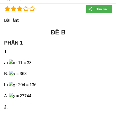
Bài làm:
ĐỀ B
PHẦN 1
1.
a)
: 11 = 33
B.
= 363
b)
: 204 = 136
A.
= 27744
2.