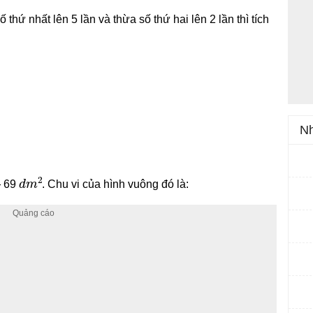
thứ nhất lên 5 lần và thừa số thứ hai lên 2 lần thì tích
Nh
d
m
2
69
. Chu vi của hình vuông đó là: