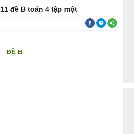
 11 đề B toán 4 tập một
ĐỀ B