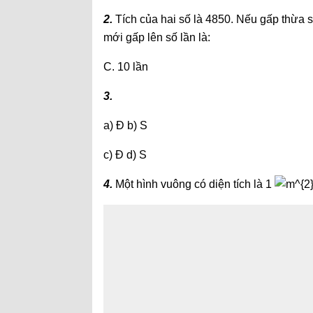
2.
Tích của hai số là 4850. Nếu gấp thừa số 
mới gấp lên số lần là:
C. 10 lần
3.
a) Đ b) S
c) Đ d) S
4.
Một hình vuông có diện tích là 1