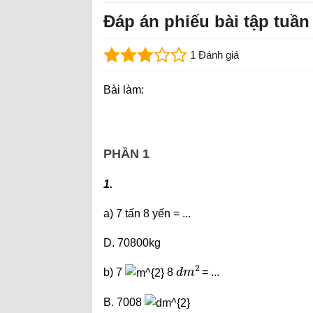
Đáp án phiếu bài tập tuần
1 Đánh giá
Bài làm:
PHẦN 1
1.
a) 7 tấn 8 yến = ...
D. 70800kg
d
m
2
b) 7
8
= ...
B. 7008