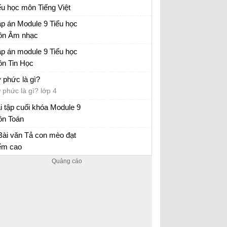
ểu học môn Tiếng Việt
p án trắc nghiệm Module 9 Tiểu học
p án Module 9 Tiểu học
n Âm nhạc
p án trắc nghiệm Module 9 Tiểu học
p án module 9 Tiểu học
n Tin Học
p án trắc nghiệm Module 9 Tiểu học
 phức là gì?
 phức là gì? lớp 4
i tập cuối khóa Module 9
n Toán
i tập cuối khóa Module 9 Tiểu Học
Bài văn Tả con mèo đạt
ểm cao
i văn mẫu tả con mèo lớp 4