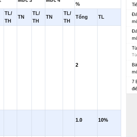
2
Mức 3
Mức 4
%
Ti
Đá
TL/
TL/
TL/
Đá
TN
TN
Tổng
TL
TH
TH
TH
mô
Đá
Đá
mô
Đá
Từ
Từ
Bà
2
mô
Bà
7 
đi
Bà
1.0
10%