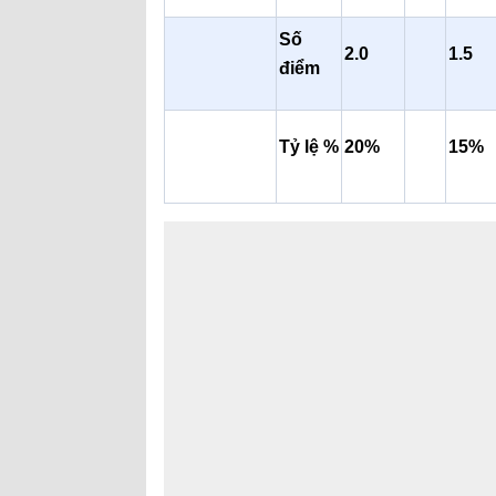
Số
2
.0
1.5
điểm
Tỷ lệ %
2
0%
15
%