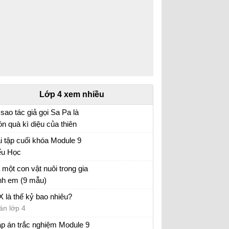
Lớp 4 xem nhiều
 sao tác giả gọi Sa Pa là
n quà kì diệu của thiên
iên?
 tập tiếng Việt lớp 4
i tập cuối khóa Module 9
ểu Học
i tập cuối khóa Module 9 Tiểu Học đầy đủ
 một con vật nuôi trong gia
nh em (9 mẫu)
 con vật lớp 4
X là thế kỷ bao nhiêu?
án lớp 4
p án trắc nghiệm Module 9