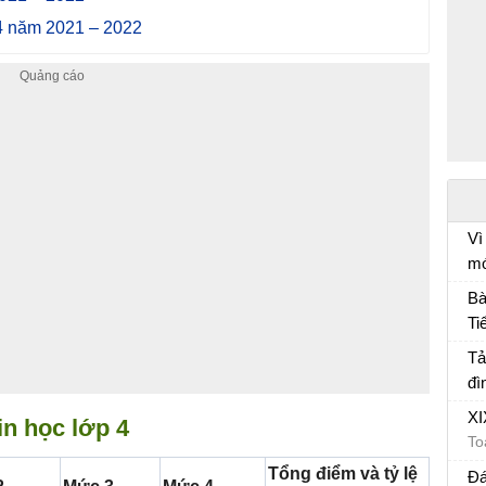
 4 năm 2021 – 2022
Vì
mó
nh
Ôn
Bà
Ti
Bà
Tả
đì
Tả
XI
in học lớp 4
To
Tổng điểm và tỷ lệ
Đá