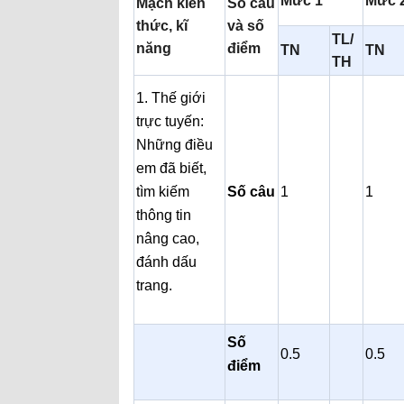
Mức 1
Mức 
Mạch kiến
Số câu
thức, kĩ
và số
TL/
năng
điểm
TN
TN
TH
1. Thế giới
trực tuyến:
Những điều
em đã biết,
tìm kiếm
Số câu
1
1
thông tin
nâng cao,
đánh dấu
trang.
Số
0.5
0.5
điểm