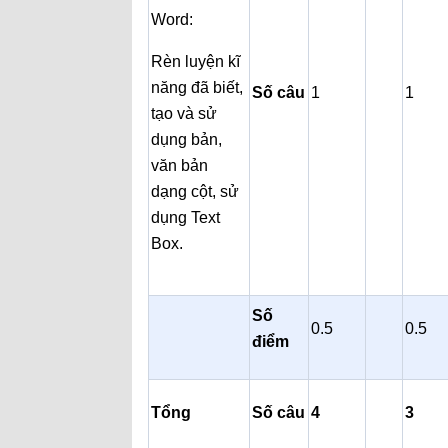
Word:
Rèn luyện kĩ
năng đã biết,
Số câu
1
1
tạo và sử
dụng bản,
văn bản
dạng cột, sử
dụng Text
Box.
Số
0.5
0.5
điểm
Tổng
Số câu
4
3