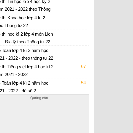
 22
 thi Tin học lớp 4 học kỳ 2
m 2021 - 2022 theo Thông
 thi học kì 2 lớp 4 môn Tin học - có ma trận +
 22
 thi Khoa học lớp 4 kì 2
p án
eo Thông tư 22
 thi học kì 2 lớp 4 môn Khoa học - có ma trận
 thi học kì 2 lớp 4 môn Lịch
đáp án
 – Địa lý theo Thông tư 22
 thi học kì 2 lớp 4 môn sử - Địa - có ma trận +
 Toán lớp 4 kì 2 năm học
p án
21 - 2022 - theo thông tư 22
 thi học kì 2 lớp 4 môn Toán- có ma trận +
67
 thi Tiếng việt lớp 4 học kì 2
p án
m 2021 - 2022
 thi học kì 2 lớp 4 môn Tiếng Việt - có ma
54
 Toán lớp 4 kì 2 năm học
ận + đáp án
21 - 2022 - đề số 2
 ôn tập Toán lớp 4 - có đáp án