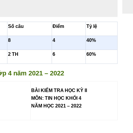
Số câu
Điểm
Tỷ lệ
8
4
40%
2
TH
6
60%
lớp 4 năm 2021 – 2022
BÀI KIỂM TRA HỌC KỲ II
MÔN: TIN HỌC KHỐI 4
NĂM HỌC 20
21
– 202
2