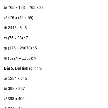
b/ 765 x 123 – 765 x 23
c/ 476 x (45 + 55)
d/ 2415 : 5 : 3
e/ (76 x 28) : 7
g/ (175 + 29070) : 5
h/ (3224 – 1236): 4
Bài 5
. Đặt tính rồi tính:
a/ 1234 x 345
b/ 398 x 367
c/ 398 x 405