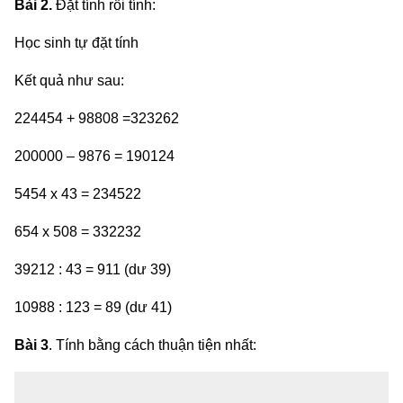
Bài 2.
Đặt tính rồi tính:
Học sinh tự đặt tính
Kết quả như sau:
224454 + 98808 =323262
200000 – 9876 = 190124
5454 x 43 = 234522
654 x 508 = 332232
39212 : 43 = 911 (dư 39)
10988 : 123 = 89 (dư 41)
Bài 3
. Tính bằng cách thuận tiện nhất: