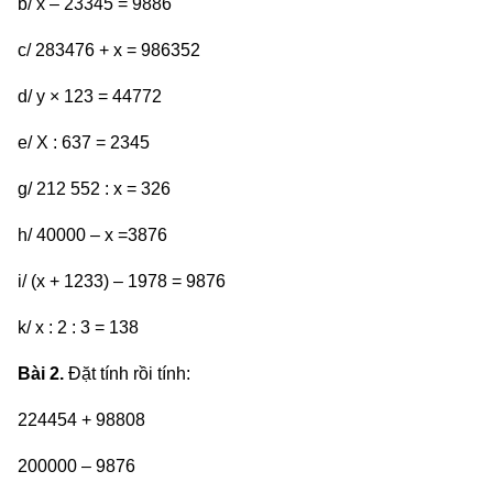
b/ x – 23345 = 9886
c/ 283476 + x = 986352
d/ y × 123 = 44772
e/ X : 637 = 2345
g/ 212 552 : x = 326
h/ 40000 – x =3876
i/ (x + 1233) – 1978 = 9876
k/ x : 2 : 3 = 138
Bài 2.
Đặt tính rồi tính:
224454 + 98808
200000 – 9876