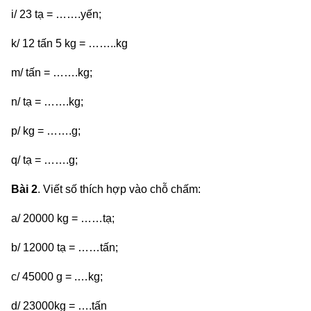
i/ 23 tạ = …….yến;
k/ 12 tấn 5 kg = ……..kg
m/ tấn = …….kg;
n/ tạ = …….kg;
p/ kg = …….g;
q/ tạ = …….g;
Bài 2
. Viết số thích hợp vào chỗ chấm:
a/ 20000 kg = ……tạ;
b/ 12000 tạ = ……tấn;
c/ 45000 g = .…kg;
d/ 23000kg = ….tấn