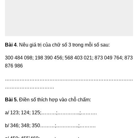
Bài 4
. Nêu giá trị của chữ số 3 trong mỗi số sau:
300 484 098; 198 390 456; 568 403 021; 873 049 764; 873
876 986
……………………………………………………………………
…………………………
Bài 5.
Điền số thích hợp vào chỗ chấm:
a/ 123; 124; 125;………;…………..;……….
b/ 346; 348; 350………;…………..;……….