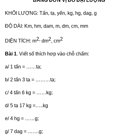
BẢNG ĐƠN VỊ ĐO ĐẠI LƯỢNG
KHỐI LƯỢNG: Tấn, tạ, yến, kg, hg, dag, g
ĐỘ DÀI: Km, hm, dam, m, dm, cm, mm
2,
2
2
DIỆN TÍCH: m
dm
, cm
Bài 1
. Viết số thích hợp vào chỗ chấm:
a/ 1 tấn = ……tạ;
b/ 2 tấn 3 tạ = ………tạ;
c/ 4 tấn 6 kg = ……kg;
d/ 5 tạ 17 kg =…..kg
e/ 4 hg = ……g;
g/ 7 dag = …….g;