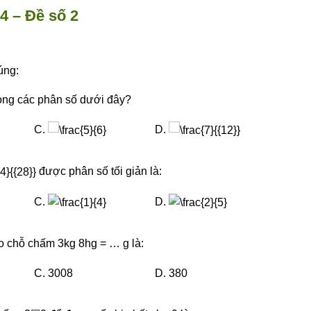
4 – Đề số 2
úng:
ong các phân số dưới đây?
C.
D.
được phân số tối giản là:
C.
D.
o chỗ chấm 3kg 8hg = … g là:
C. 3008
D. 380