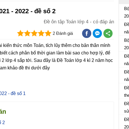
Bộ
21 - 2022 - đề số 2
20
Đề ôn tập Toán lớp 4 - có đáp án
Đề
Đề
nă
2 Đánh giá
Đề
Bộ
i kiến thức môn Toán, tích lũy thêm cho bản thân mình
20
biết cách phân bổ thời gian làm bài sao cho hợp lý, để
Đề
Đề
ì 2 lớp 4 sắp tới. Sau đây là Đề Toán lớp 4 kì 2 năm học
nă
tham khảo đề thi dưới đây
Đề
tư
Đề
nă
Đề
tư
Đề
đá
022 - đề số 1
th
Đề
Đề
+ 
oán
sử
Đề
Đề
ố 2
đá
20