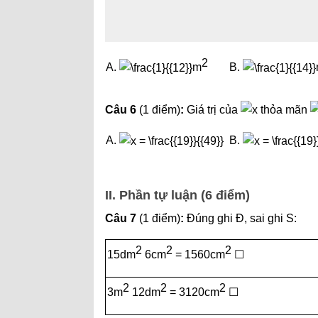
2
A.
m
B.
Câu 6
(1 điểm)
:
Giá trị của
thỏa mãn
A.
B.
II. Phần tự luận (6 điểm)
Câu 7
(1 điểm)
:
Đúng ghi Đ, sai ghi S:
2
2
2
15dm
6cm
= 1560cm
☐
2
2
2
3m
12dm
= 3120cm
☐