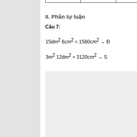
II. Ph
ần tự luận
Câu 7:
2
2
2
15dm
6cm
= 1560cm
→ Đ
2
2
2
3m
12dm
= 3120cm
→ S