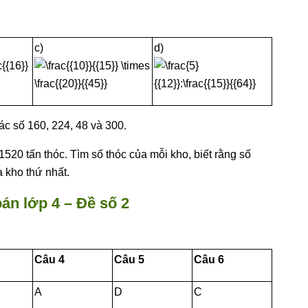
c)
d)
ác số 160, 224, 48 và 300.
520 tấn thóc. Tìm số thóc của mỗi kho, biết rằng số
a kho thứ nhất.
oán lớp 4 – Đề số 2
Câu 4
Câu 5
Câu 6
A
D
C