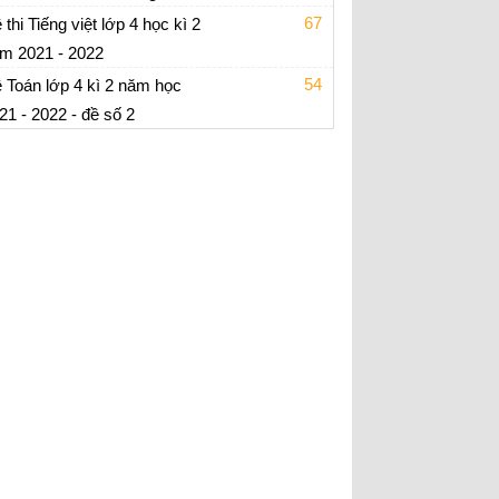
 thi học kì 2 lớp 4 môn Toán- có ma trận +
67
 thi Tiếng việt lớp 4 học kì 2
p án
m 2021 - 2022
 thi học kì 2 lớp 4 môn Tiếng Việt - có ma
54
 Toán lớp 4 kì 2 năm học
ận + đáp án
21 - 2022 - đề số 2
 ôn tập Toán lớp 4 - có đáp án