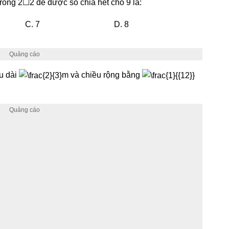
trống 2☐2 để được số chia hết cho 9 là:
C. 7
D. 8
u dài
m và chiều rộng bằng