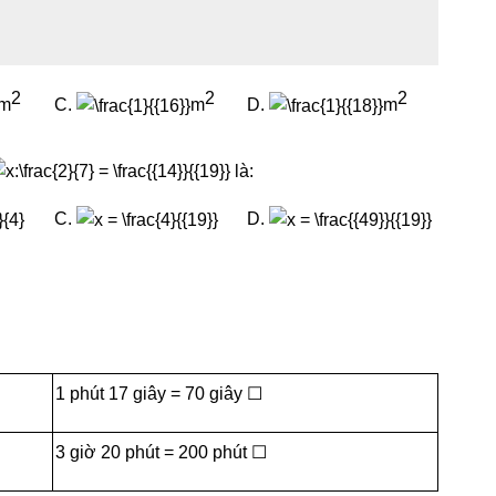
2
2
2
m
C.
m
D.
m
là:
C.
D.
1 phút 17 giây = 70 giây ☐
3 giờ 20 phút = 200 phút ☐