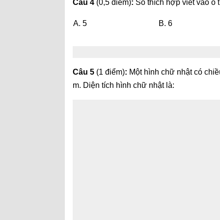
Câu 4
(0,5 điểm)
:
Số thích hợp viết vào ô 
A. 5
B. 6
Câu 5
(1 điểm)
:
Một hình chữ nhật có chiề
m. Diện tích hình chữ nhật là: