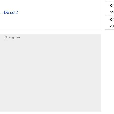
Đề
Đề
đá
nă
 – Đề số 2
Đề
Đề
tr
20
Đề