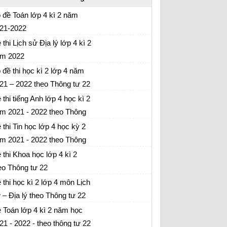
 đề Toán lớp 4 kì 2 năm
21-2022
 thi cuối học kì 2 lớp 4
 thi Lịch sử Địa lý lớp 4 kì 2
m 2022
 thi lớp 4 cuối kì 2 môn Sử - Địa Có đáp án
 đề thi học kì 2 lớp 4 năm
21 – 2022 theo Thông tư 22
 thi cuối học kì 2 lớp 4
 thi tiếng Anh lớp 4 học kì 2
m 2021 - 2022 theo Thông
 thi tiếng Anh lớp 4 kì 2 - có ma trận + đáp án
 22
 thi Tin học lớp 4 học kỳ 2
m 2021 - 2022 theo Thông
 thi học kì 2 lớp 4 môn Tin học - có ma trận +
 22
 thi Khoa học lớp 4 kì 2
p án
eo Thông tư 22
 thi học kì 2 lớp 4 môn Khoa học - có ma trận
 thi học kì 2 lớp 4 môn Lịch
đáp án
 – Địa lý theo Thông tư 22
 thi học kì 2 lớp 4 môn sử - Địa - có ma trận +
 Toán lớp 4 kì 2 năm học
p án
21 - 2022 - theo thông tư 22