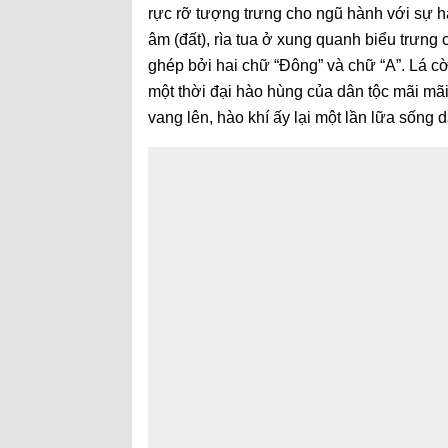
rực rỡ tượng trưng cho ngũ hành với sự h
âm (đất), rìa tua ở xung quanh biểu trưng
ghép bởi hai chữ “Đông” và chữ “A”. Lá cờ
một thời đại hào hùng của dân tộc mãi mãi
vang lên, hào khí ấy lại một lần lữa sống d