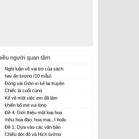
iều người quan tâm
Nghị luận về vai trò của sách
hay ấn tượng (10 mẫu)
Văn mẫu lớp 8
Đóng vai Giôn-xi kể lại truyện
Chiếc lá cuối cùng
Vào vai Giôn-xi kể lại câu chuyện Chiếc lá
Kể về một việc em đã làm
cuối cùng
khiến bố mẹ vui lòng
Bài viết số 2 lớp 8 đề 3
Đề 4: Giới thiệu một loại hoa
(như hoa đào, hoa mai...) hoặc
một loại cây (như cây chuối,
Đề 1: Dựa vào các văn bản
cây na...)
Chiếu dời đô và Hịch tướng