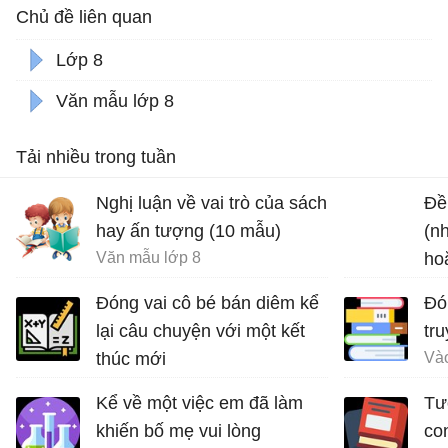
Chủ đề liên quan
Lớp 8
Văn mẫu lớp 8
Tải nhiều trong tuần
Nghị luận về vai trò của sách
Đề 
hay ấn tượng (10 mẫu)
(n
Văn mẫu lớp 8
ho
chu
Đóng vai cô bé bán diêm kể
Đón
lại câu chuyện với một kết
tr
thúc mới
Đóng vai cô bé bán diêm kể lại câu chuyện về cuộc đời mình với các kết thúc khác nhau
Kể về một việc em đã làm
Tư
khiến bố mẹ vui lòng
con