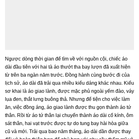
Ngược dòng thời gian để tìm về với nguồn cội, chiếc áo
dài đầu tiên với hai tà áo thướt tha bay lượn đã xuất hiện
từ trên ba ngàn năm trước. Đồng hành cùng bước đi của
lịch sử, áo dài đã trải qua nhiều kiểu dáng khác nhau. Kiểu
sơ khai là áo giao lành, được mặc phủ ngoài yếm đào, váy
lụa đen, thắt lưng buông thả. Nhưng để tiện cho việc làm
ăn, việc đồng áng, áo giao lành được thu gọn thành áo tứ
thân. Rồi từ áo tứ thân lại chuyển thành áo dài cổ kính, ôm
sát thân, hai vạt trước được tự do tung bay hài hòa giữa
cũ và mới. Trải qua bao năm tháng, áo dài dần được thay