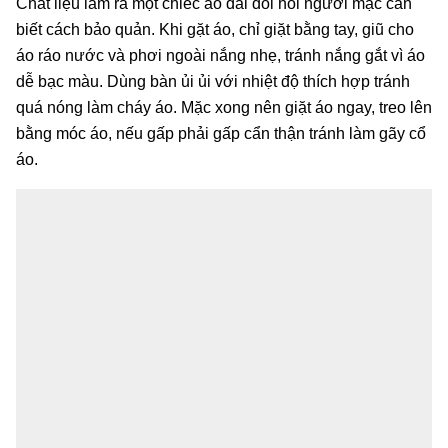
Chất liệu làm ra một chiếc áo dài đòi hỏi người mặc cần
biết cách bảo quản. Khi gặt áo, chỉ giặt bằng tay, giũ cho
áo ráo nước và phơi ngoài nắng nhẹ, tránh nắng gắt vì áo
dễ bạc màu. Dùng bàn ủi ủi với nhiệt độ thích hợp tránh
quá nóng làm cháy áo. Mặc xong nên giặt áo ngay, treo lên
bằng móc áo, nếu gấp phải gấp cẩn thận tránh làm gãy cổ
áo.