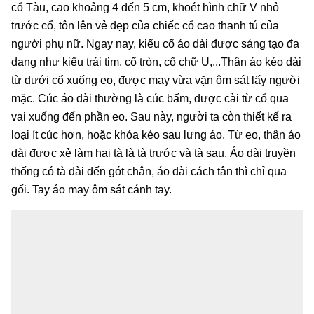
cổ Tàu, cao khoảng 4 đến 5 cm, khoét hình chữ V nhỏ
trước cổ, tôn lên vẻ đẹp của chiếc cổ cao thanh tú của
người phụ nữ. Ngay nay, kiểu cổ áo dài được sáng tạo đa
dạng như kiểu trái tim, cổ tròn, cổ chữ U,...Thân áo kéo dài
từ dưới cổ xuống eo, được may vừa vặn ôm sát lấy người
mặc. Cúc áo dài thường là cúc bấm, được cài từ cổ qua
vai xuống đến phần eo. Sau này, người ta còn thiết kế ra
loại ít cúc hơn, hoặc khóa kéo sau lưng áo. Từ eo, thân áo
dài được xẻ làm hai tà là tà trước và tà sau. Áo dài truyền
thống có tà dài đến gót chân, áo dài cách tân thì chỉ qua
gối. Tay áo may ôm sát cánh tay.