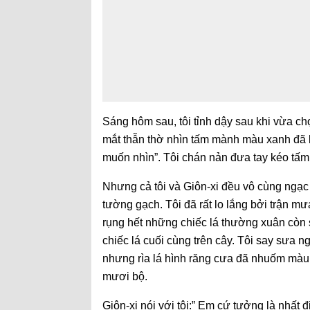
Sáng hôm sau, tôi tỉnh dậy sau khi vừa c
mắt thẫn thờ nhìn tấm mành màu xanh đã k
muốn nhìn”. Tôi chán nản đưa tay kéo tấ
Nhưng cả tôi và Giôn-xi đều vô cùng ngạc 
tường gạch. Tôi đã rất lo lắng bởi trận m
rụng hết những chiếc lá thường xuân còn s
chiếc lá cuối cùng trên cây. Tôi say sưa
nhưng rìa lá hình răng cưa đã nhuốm màu
mươi bộ.
Giôn-xi nói với tôi:” Em cứ tưởng là nhất 