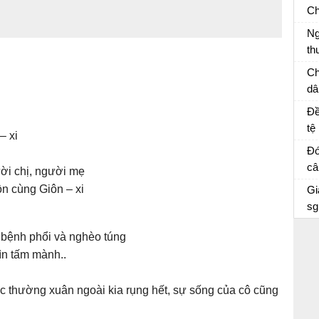
câ
Ch
sĩ
Ng
về
th
an
Vi
Ch
th
dâ
ai
Vă
Đề
th
tệ
– xi
ph
bà
Đó
củ
câ
ười chị, người mẹ
hộ
m
Đó
n cùng Giôn – xi
Gi
cư
cu
sg
c bệnh phổi và nghèo túng
ìn tấm mành..
ếc thường xuân ngoài kia rụng hết, sự sống của cô cũng