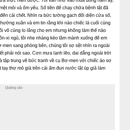
ưa thực hiện được. Tôi vẫn nhớ vào mùa đông năm ấy,
mệt mỏi và ốm yếu. Số tiền để chạy chữa bệnh tật đã
đến cái chết. Nhìn ra bức tường gạch đối diện cửa sổ,
 thường xuân và em tin rằng khi nào chiếc lá cuối cùng
 Tôi vô cùng lo lắng cho em nhưng không làm thế nào
Giôn-xi ngủ, tôi nhẹ nhàng kéo tầm mành xuống để em
ơ-men sang phòng bên, chúng tôi sợ sệt nhìn ra ngoài
t phải nói sao. Cơn mưa lạnh lẽo, dai dẳng ngoài trời
 và tập trung vẽ bức tranh về cụ Bơ-men với chiếc áo sơ
tay thợ mỏ già trên cái ấm đun nước lật úp giả làm