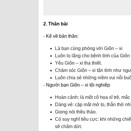
2. Thân bài
- Kể về bản thân:
Là bạn cùng phòng với Giôn – xi
Luôn lo lắng cho bệnh tình của Giôn 
Yêu Giôn – xi tha thiết.
Chăm sóc Giôn – xi tận tình như ng
Luôn chia sẻ những niềm vui nỗi buồ
- Người bạn Giôn – xi tội nghiệp
Hoàn cảnh: là một cô họa sĩ trẻ, mắ
Dáng vẻ: cặp mắt mở to, thẫn thờ nh
Giọng nói thều thào.
Có suy nghĩ tiêu cực: khi những chi
sẽ chấm dứt.