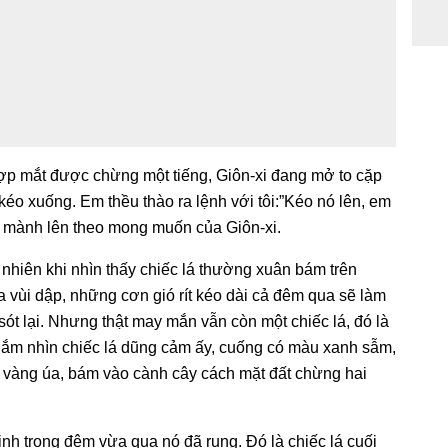
hợp mắt được chừng một tiếng, Giôn-xi đang mở to cặp
éo xuống. Em thều thào ra lệnh với tôi:”Kéo nó lên, em
m mành lên theo mong muốn của Giôn-xi.
nhiên khi nhìn thấy chiếc lá thường xuân bám trên
ưa vùi dập, những cơn gió rít kéo dài cả đêm qua sẽ làm
ót lại. Nhưng thật may mắn vẫn còn một chiếc lá, đó là
 ngắm nhìn chiếc lá dũng cảm ấy, cuống có màu xanh sẫm,
 vàng úa, bám vào cành cây cách mặt đất chừng hai
định trong đêm vừa qua nó đã rụng. Đó là chiếc lá cuối