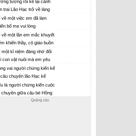
ởng tượng rồi kể lại cảnh
ng
n trai Lão Hạc trở về làng
y tưởng tượng mình là con trai Lão Hạc để
 thăm mộ cha
 về một việc em đã làm
 lại câu chuyện ngày trở về quê hương thăm
iến bố mẹ vui lòng
 cha
i viết số 2 lớp 8 đề 3
 về một lần em mắc khuyết
ểm khiến thầy, cô giáo buồn
i viết số 2 lớp 8 đề 2
 một kỉ niệm đáng nhớ đối
i con vật nuôi mà em yêu
i viết số 2 lớp 8 đề 1
ích
ng vai người chứng kiến kể
i câu chuyện lão Hạc kể
n mẫu 8 bài viết số 2 đề 4
uyện bán chó với ông giáo
u là người chứng kiến cuộc
ò chuyện giữa cậu bé Hồng
ng vai là người chứng kiến cuộc nói chuyện
 bà cô trong văn bản Trong
ữa cậu bé Hồng và bà cô
ng mẹ, em sẽ ghi lại câu
uyện đó như thế nào?