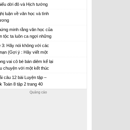
y na...)
iếu dời đô và Hịch tướng
, hãy nêu suy nghĩ của em
hị luận về văn học và tình
 vai trò của người lãnh đạo
ương
h minh...
ết một bài văn nghị luận về văn học và tình
ứng minh rằng văn học của
ương lớp 8
n tộc ta luôn ca ngợi những
 biết “thương người như thể
n học và tình thương
 3: Hãy nói không với các
ương thân” và nghiêm khắc
 nạn (Gợi ý : Hãy viết một
ê bình những kẻ thờ ơ
i nghị luận để nêu rõ tác hại
ng vai cô bé bán diêm kể lại
a một trong các tệ nạn xã
u chuyện với một kết thúc
i mà chúng ta cần phải
ới
ng vai cô bé bán diêm kể lại câu chuyện về
ải câu 12 bài Luyện tập –
ơng quyết...
ộc đời mình với các kết thúc khác nhau
k Toán 8 tập 2 trang 40