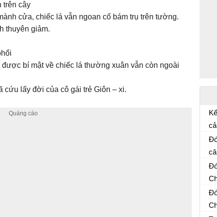
 trên cây
ành cửa, chiếc lá vẫn ngoan cố bám trụ trên tường.
ình thuyên giảm.
phổi
ết được bí mật về chiếc lá thường xuân vẫn còn ngoài
 cứu lấy đời của cô gái trẻ Giôn – xi.
Kể
cả
Kể
vớ
Đó
câ
Đó
m
Đó
cu
Ch
Và
Đó
cu
Ch
Và