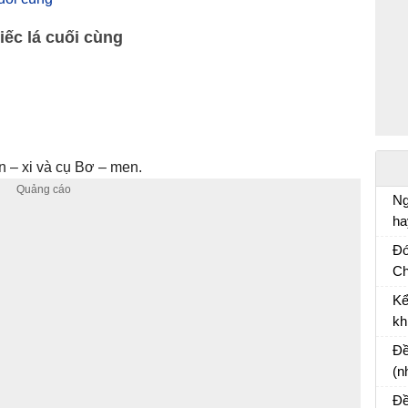
iếc lá cuối cùng
n – xi và cụ Bơ – men.
Ng
ha
Vă
Đó
Ch
Và
Kể
cù
kh
Bà
Đề
(n
mộ
Đề