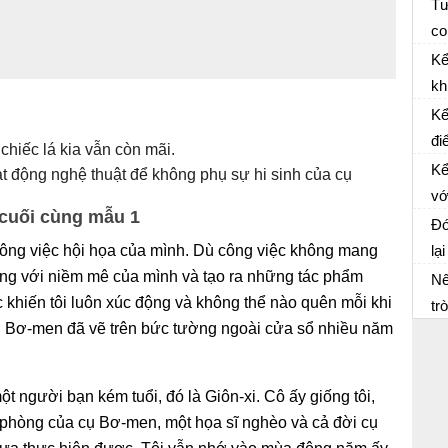
Tư
cù
co
Hã
và
Kể
kể
kh
mộ
Bà
Kể
đi
chiếc lá kia vẫn còn mãi.
Bà
Kể
ạt động nghệ thuật để không phụ sự hi sinh của cụ
vớ
á cuối cùng mẫu 1
Bà
th
Đó
ch công việc hội họa của mình. Dù công việc không mang
lạ
Vă
 sống với niềm mê của mình và tạo ra những tác phẩm
ch
Nế
c khiến tôi luôn xúc động và không thể nào quên mỗi khi
tr
Đó
cụ Bơ-men đã vẽ trên bức tường ngoài cửa sổ nhiều năm
và
gi
lò
ch
t người bạn kém tuổi, đó là Giôn-xi. Cô ấy giống tôi,
à phòng của cụ Bơ-men, một họa sĩ nghèo và cả đời cụ