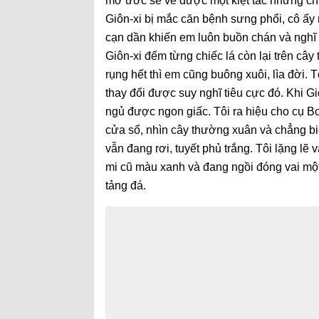
mơ ước sẽ vẽ được một kiệt tác nhưng ch
Giôn-xi bị mắc căn bệnh sưng phổi, cô ấy 
cạn dần khiến em luôn buồn chán và nghĩ 
Giôn-xi đếm từng chiếc lá còn lại trên cây
rụng hết thì em cũng buông xuôi, lìa đời.
thay đổi được suy nghĩ tiêu cực đó. Khi 
ngủ được ngon giấc. Tôi ra hiệu cho cụ B
cửa sổ, nhìn cây thường xuân và chẳng biế
vẫn đang rơi, tuyết phủ trắng. Tôi lặng lẽ
mi cũ màu xanh và đang ngồi đóng vai một 
tảng đá.