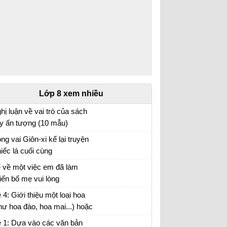
Lớp 8 xem nhiều
hị luận về vai trò của sách
y ấn tượng (10 mẫu)
n mẫu lớp 8
ng vai Giôn-xi kể lại truyện
iếc lá cuối cùng
o vai Giôn-xi kể lại câu chuyện Chiếc lá cuối
 về một việc em đã làm
ng
iến bố mẹ vui lòng
i viết số 2 lớp 8 đề 3
 4: Giới thiệu một loại hoa
hư hoa đào, hoa mai...) hoặc
t loại cây (như cây chuối,
 1: Dựa vào các văn bản