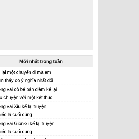
Mới nhất trong tuần
 lại một chuyến đi mà em
m thấy có ý nghĩa nhất đối
 về một chuyến du lịch đáng nhớ của em
i mình
ng vai cô bé bán diêm kể lại
u chuyện với một kết thúc
ng vai cô bé bán diêm kể lại câu chuyện về
ới
ng vai Xiu kể lại truyện
ộc đời mình với các kết thúc khác nhau
iếc lá cuối cùng
o vai nhân vật Xiu kể lại câu chuyện Chiếc lá
ng vai Giôn-xi kể lại truyện
ối cùng
iếc lá cuối cùng
o vai Giôn-xi kể lại câu chuyện Chiếc lá cuối