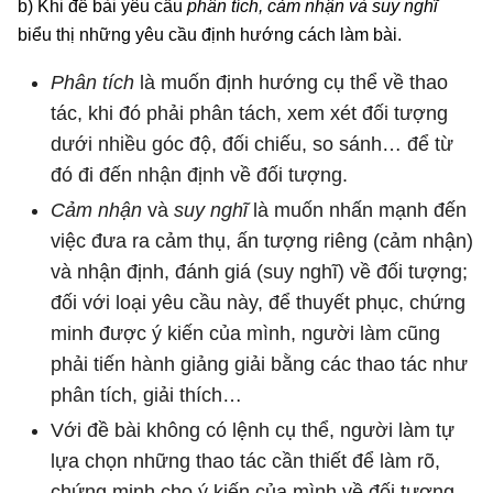
b) Khi đề bài yêu cầu
phân tích, cảm nhận và suy nghĩ
biểu thị những yêu cầu định hướng cách làm bài.
Phân tích
là muốn định hướng cụ thể về thao
tác, khi đó phải phân tách, xem xét đối tượng
dưới nhiều góc độ, đối chiếu, so sánh… để từ
đó đi đến nhận định về đối tượng.
Cảm nhận
và
suy nghĩ
là muốn nhấn mạnh đến
việc đưa ra cảm thụ, ấn tượng riêng (cảm nhận)
và nhận định, đánh giá (suy nghĩ) về đối tượng;
đối với loại yêu cầu này, để thuyết phục, chứng
minh được ý kiến của mình, người làm cũng
phải tiến hành giảng giải bằng các thao tác như
phân tích, giải thích…
Với đề bài không có lệnh cụ thể, người làm tự
lựa chọn những thao tác cần thiết để làm rõ,
chứng minh cho ý kiến của mình về đối tượng