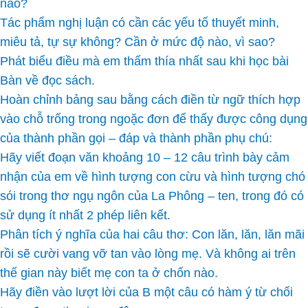
nào?
Tác phẩm nghị luận có cần các yếu tố thuyết minh,
miêu tả, tự sự không? Cần ở mức độ nào, vì sao?
Phát biểu điều mà em thấm thía nhất sau khi học bài
Bàn về đọc sách.
Hoàn chỉnh bảng sau bằng cách điền từ ngữ thích hợp
vào chỗ trống trong ngoặc đơn để thấy được công dụng
của thành phần gọi – đáp và thành phần phụ chú:
Hãy viết đoạn văn khoảng 10 – 12 câu trình bày cảm
nhận của em về hình tượng con cừu và hình tượng chó
sói trong thơ ngụ ngôn của La Phông – ten, trong đó có
sử dụng ít nhất 2 phép liên kết.
Phân tích ý nghĩa của hai câu thơ: Con lăn, lăn, lăn mãi
rồi sẽ cười vang vỡ tan vào lòng mẹ. Và không ai trên
thế gian này biết mẹ con ta ở chốn nào.
Hãy điền vào lượt lời của B một câu có hàm ý từ chối