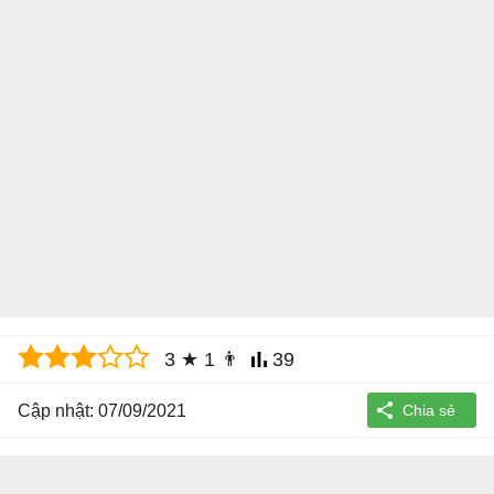
3
★
1
👨
39
Cập nhật: 07/09/2021