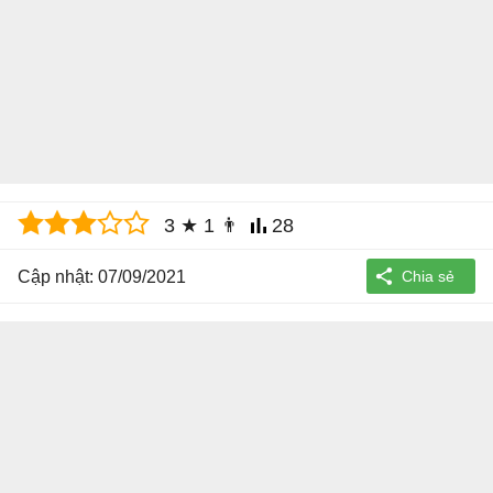
3
★
1
👨
28
Cập nhật: 07/09/2021