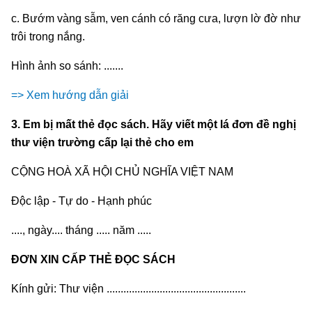
c. Bướm vàng sẫm, ven cánh có răng cưa, lượn lờ đờ như
trôi trong nắng.
Hình ảnh so sánh: .......
=> Xem hướng dẫn giải
3. Em bị mất thẻ đọc sách. Hãy viết một lá đơn đề nghị
thư viện trường cấp lại thẻ cho em
CỘNG HOÀ XÃ HỘI CHỦ NGHĨA VIỆT NAM
Độc lập - Tự do - Hạnh phúc
...., ngày.... tháng ..... năm .....
ĐƠN XIN CẤP THẺ ĐỌC SÁCH
Kính gửi: Thư viện ..................................................