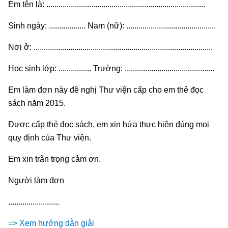
Em tên là: ..............................................................................
Sinh ngày: .................. Nam (nữ): ............................................
Nơi ở: ........................................................................................
Học sinh lớp: ................ Trường: ............................................
Em làm đơn này đề nghị Thư viện cấp cho em thẻ đọc
sách năm 2015.
Được cấp thẻ đọc sách, em xin hứa thực hiện đúng mọi
quy định của Thư viện.
Em xin trân trọng cảm ơn.
Người làm đơn
.........................
=> Xem hướng dẫn giải