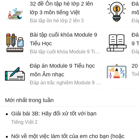
32 đề Ôn tập hè lớp 2 lên
Đá
lớp 3 môn tiếng Việt
mô
Bài tập ôn hè lớp 2 lên 3
Bài tập cuối khóa Module 9
Đá
Tiểu Học
9 
Bài tập cuối khóa Module 9 Tiểu Học đầy đủ
Đáp án Module 9 Tiểu học
20
môn Âm nhạc
Toá
Đáp án trắc nghiệm Module 9 Tiểu học
Mới nhất trong tuần
Giải bài 3B: Hãy đối xử tốt với bạn
Tiếng Việt 2
Nói về một việc làm tốt của em cho bạn (hoặc