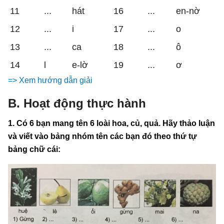
11
...
hát
16
...
en-nờ
12
...
i
17
...
o
13
...
ca
18
...
ô
14
l
e-lờ
19
...
ơ
=> Xem hướng dẫn giải
B. Hoạt động thực hành
1. Có 6 bạn mang tên 6 loài hoa, củ, quả. Hãy thảo luận
và viết vào bảng nhóm tên các bạn đó theo thứ tự
bảng chữ cái: