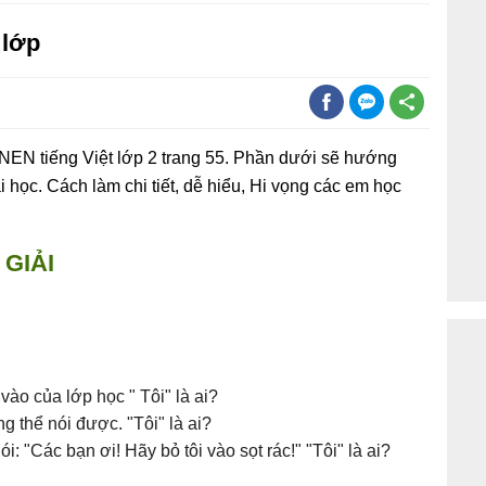
 lớp
VNEN tiếng Việt lớp 2 trang 55. Phần dưới sẽ hướng
ài học. Cách làm chi tiết, dễ hiểu, Hi vọng các em học
GIẢI
ào của lớp học " Tôi" là ai?
g thể nói được. "Tôi" là ai?
: "Các bạn ơi! Hãy bỏ tôi vào sọt rác!" "Tôi" là ai?