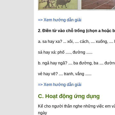
=> Xem hướng dẫn giải
2. Điền từ vào chỗ trống (chọn a hoặc 
a. sa hay xa? ... xôi, .... cách, .... xuống, .... 
sá hay xá: phố ....., đường ......
b. ngả hay ngã? .... ba đường, ba .... đườ
vẻ hay vẽ? .... tranh, vắng ......
=> Xem hướng dẫn giải
C. Hoạt động ứng dụng
Kể cho người thân nghe những việc em và
ngày