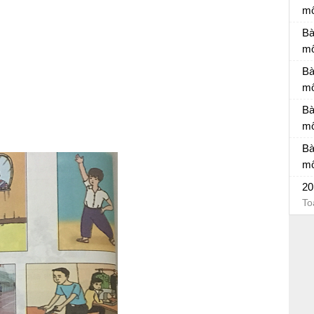
mô
Đá
Bà
mô
Bà
Bà
mô
Bà
Bà
mô
Bà
Bà
mô
Bà
20
To