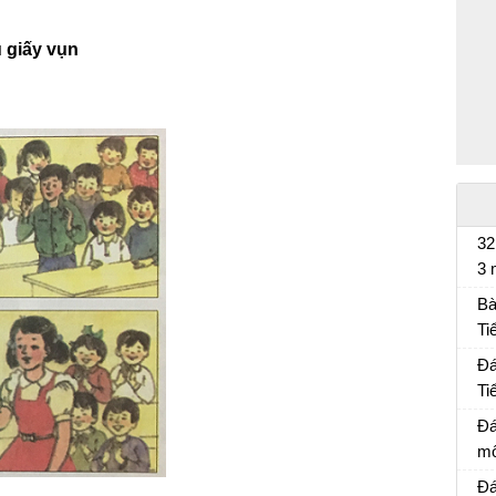
u giấy vụn
32
3 
Bà
Bà
Ti
Bà
Đá
Ti
Đá
Đá
mô
Đá
Đá