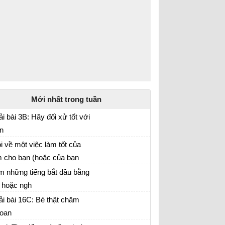
Mới nhất trong tuần
ải bài 3B: Hãy đối xử tốt với
n
ếng Việt 2
i về một việc làm tốt của
 cho bạn (hoặc của bạn
ải bài 3B: Hãy đối xử tốt với bạn
o em)
m những tiếng bắt đầu bằng
 hoặc ngh
ếng Việt lớp 2
ải bài 16C: Bé thật chăm
oan
ếng Việt lớp 2