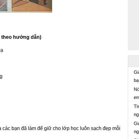
b theo hướng dẫn)
lạ
Gi
ng
bạ
Ti
Nó
em
Gi
ch
Tì
ng
Ti
Gi
 các bạn đã làm để giữ cho lớp học luôn sạch đẹp mỗi
ng
Ti