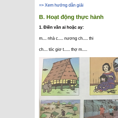
=> Xem hướng dẫn giải
B. Hoạt động thực hành
1. Điền vần ai hoặc ay:
m.... nhà c..... nương ch..... thi
ch.... tóc giơ t...... thợ m.....