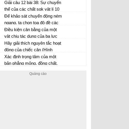
chất khí sgk vật lí 10 trang 154
Giải câu 12 bài 38: Sự chuyển
thể của các chất sgk vật lí 10
trang 210
Để khảo sát chuyển động ném
ngang, ta chọn tọa độ đề các
như thế nào là thích hợp nhất?
Điều kiện cân bằng của một
Nêu cách phân tích chuyển
vật chịu tác dụng của ba lực
động ném ngang
không song song là gì?
Hãy giải thích nguyên tắc hoạt
động của chiếc cân (Hình
18.7)
Xác định trọng tâm của một
bản phẳng mỏng, đồng chất,
hình chữ nhật