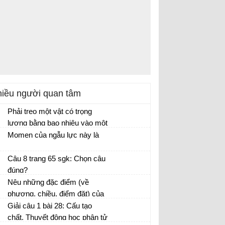
iều người quan tâm
Phải treo một vật có trọng
lượng bằng bao nhiêu vào một
lò xo có độ cứng k = 100 N/m
Momen của ngẫu lực này là
để nó dãn 10 cm?
Câu 8 trang 65 sgk: Chọn câu
đúng?
Nêu những đặc điểm (về
phương, chiều, điểm đặt) của
lực đàn hồi của
Giải câu 1 bài 28: Cấu tạo
chất. Thuyết động học phân tử