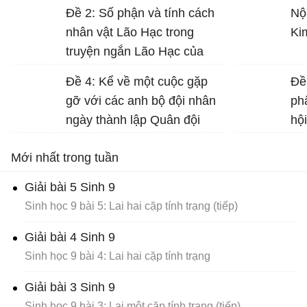
đất
Đề 2: Số phận và tính cách
Nộ
nhân vật Lão Hạc trong
Ki
truyện ngắn Lão Hạc của
Nam Cao.
Đề 4: Kể về một cuộc gặp
Đề
gỡ với các anh bộ đội nhân
ph
ngày thành lập Quân đội
hộ
nhân dân Việt Nam (22-12)...
Nư
Mới nhất trong tuần
gá
Dữ
Giải bài 5 Sinh 9
Sinh học 9 bài 5: Lai hai cặp tính trạng (tiếp)
Giải bài 4 Sinh 9
Sinh học 9 bài 4: Lai hai cặp tính trạng
Giải bài 3 Sinh 9
Sinh học 9 bài 3: Lai một cặp tính trạng (tiếp)