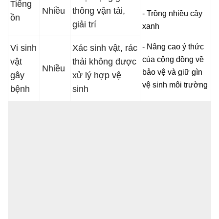
Tiếng
Nhiều
thông vận tải,
- Trồng nhiều cây
ồn
giải trí
xanh
- Nâng cao ý thức
Vi sinh
Xác sinh vật, rác
của cộng đồng về
vật
thải không được
Nhiều
bảo vệ và giữ gìn
gây
xử lý hợp vệ
vệ sinh môi trường
bệnh
sinh