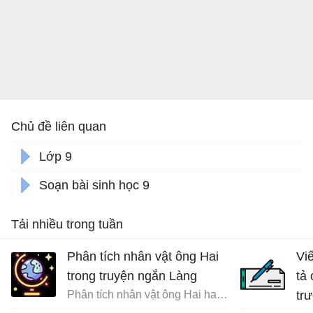
Chủ đề liên quan
Lớp 9
Soạn bài sinh học 9
Tải nhiều trong tuần
Phân tích nhân vật ông Hai
Vi
trong truyện ngắn Làng
tả
Phân tích nhân vật ông Hai hay nhất
tr