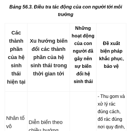
Bảng 56.3. Điều tra tác động của con người tới môi
trường
Những
Các
hoạt động
thành
Xu hướng biến
của con
Đề xuất
phần
đổi các thành
người đã
biện pháp
của hệ
phần của hệ
gây nên
khắc phục,
sinh
sinh thái trong
sự biến
bảo vệ
thái
thời gian tới
đổi hệ
hiện tại
sinh thái
- Thu gom và
xử lý rác
đúng cách,
Nhân tố
đổ rác đúng
Diễn biến theo
vô
nơi quy định,
chiều hướng