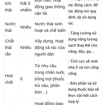
Đun nấu, hoạt
Khí
Rất ô
rác đúng cách, đổ
động giao thông
thải
nhiễm
rác đúng nơi quy
vận tải
định, tái sử dụng
rác
Nước
Nước thải sinh
Nhiều
thải
hoạt và chế biến
- Tăng cường sử
dụng năng lượng
Chất
Xây dựng, hoạt
sạch thay thế cho
thải
Nhiều
động xả rác của
xăng, dầu, ga…
rắn
người dân
- Tích cực vệ sinh
Từ nhu cầu
nhà ở và nơi công
trong chăn nuôi,
cộng
Hoá
Ít
trồng trọt (thuốc
chất
- Bón phân và sử
trừ sâu, phân
dụng thuốc bảo vệ
bón…)
thực vật một cách
hợp lý
Hoạt động giao