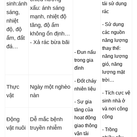
sinh:ánh
tái sử dụng
xấu: ánh sáng
rác
sáng,
mạnh, nhiệt độ
nhiệt
- Sử dụng
tăng, độ ẩm
độ, độ
các nguồn
không ổn định…
ẩm, đất
năng lượng
- Xả rác bừa bãi
đá…
thay thế:
- Đun nấu
năng lượng
trong gia
gió, năng
đình
lượng mặt
trời…
- Đốt cháy
Thực
Ngày một nghèo
nhiên liệu
- Tích cực vệ
vật
nàn
sinh nhà ở
- Sự gia
và nơi công
tăng của
cộng
hoạt động
Động
Dễ mắc bệnh
giao thông
vật nuôi
truyền nhiễm
- Trồng
vận tải