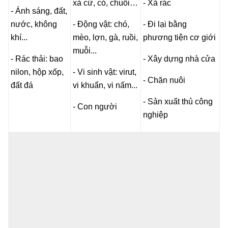
xà cừ, cỏ, chuối…
- Xả rác
- Ánh sáng, đất,
nước, không
- Động vật: chó,
- Đi lại bằng
khí...
mèo, lợn, gà, ruồi,
phương tiện cơ giới
muỗi...
- Rác thải: bao
- Xây dựng nhà cửa
nilon, hộp xốp,
- Vi sinh vật: virut,
- Chăn nuôi
đất đá
vi khuẩn, vi nấm...
- Sản xuất thủ công
- Con người
nghiệp