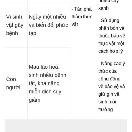
nhiều cây
xanh
- Tàn phá
Vi sinh
Ngày một nhiều
thảm thực
- Sử dụng
vật
vật gây
và biến đổi phức
phân bón và
bệnh
tạp
thuốc bảo vệ
thực vật một
cách hợp lý
- Nâng cao ý
Mau lão hoá,
thức của
sinh nhiều bệnh
Con
cộng đồng
tật, khả năng
về bảo vệ và
người
miễn dịch suy
giữ gìn vệ
giảm
sinh môi
trường