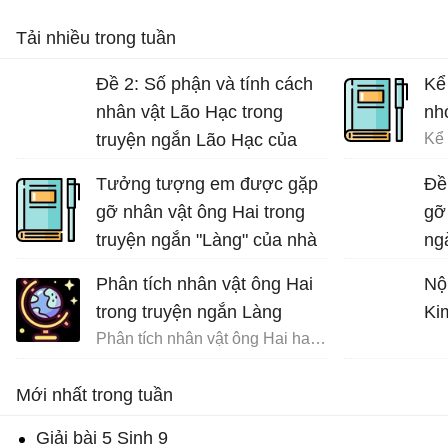
Tải nhiều trong tuần
Đề 2: Số phận và tính cách
Kể
nhân vật Lão Hạc trong
nh
truyện ngắn Lão Hạc của
Nam Cao.
Tưởng tượng em được gặp
Đề
gỡ nhân vật ông Hai trong
gỡ
truyện ngắn "Làng" của nhà
ng
văn Kim Lân và trò chuyện
nh
Phân tích nhân vật ông Hai
Nộ
cùng ông về những ngày
trong truyện ngắn Làng
Ki
tháng đi tản cư
Phân tích nhân vật ông Hai hay nhất
Tưởng tượng gặp gỡ và trò chuyện với ông Hai
Mới nhất trong tuần
Giải bài 5 Sinh 9