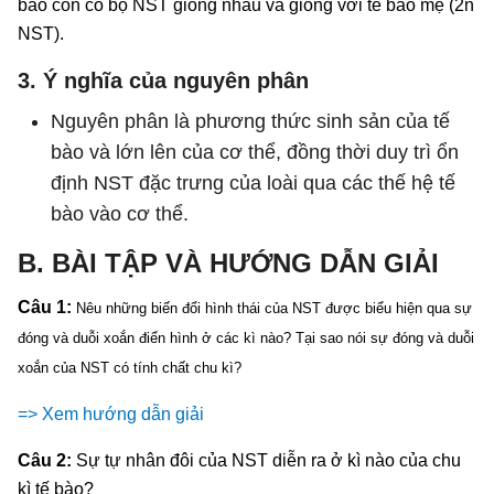
bào con có bộ NST giống nhau và giống với tế bào mẹ (2n
NST).
3. Ý nghĩa của nguyên phân
Nguyên phân là phương thức sinh sản của tế
bào và lớn lên của cơ thể, đồng thời duy trì ổn
định NST đặc trưng của loài qua các thế hệ tế
bào vào cơ thể.
B. BÀI TẬP VÀ HƯỚNG DẪN GIẢI
Câu 1:
Nêu những biến đổi hình thái của NST được biểu hiện qua sự
đóng và duỗi xoắn điển hình ở các kì nào? Tại sao nói sự đóng và duỗi
xoắn của NST có tính chất chu kì?
=> Xem hướng dẫn giải
Câu 2:
Sự tự nhân đôi của NST diễn ra ở kì nào của chu
kì tế bào?