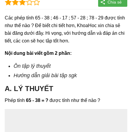
Các phép tính 65 - 38 ; 46 - 17 ; 57 - 28 ; 78 - 29 được tính
như thế nào ? Để biết chi tiết hơn, KhoaHoc xin chia sẻ
bài đăng dưới đây. Hi vọng, với hướng dẫn và đáp án chi
tiết, các con sẽ học tập tốt hơn.
Nội dung bài viết gồm 2 phần:
Ôn tập lý thuyết
Hướng dẫn giải bài tập sgk
A. LÝ THUYẾT
Phép tính
65 - 38 = ?
được tính như thế nào ?