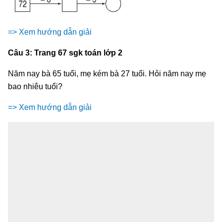
=> Xem hướng dẫn giải
Câu 3: Trang 67 sgk toán lớp 2
Năm nay bà 65 tuổi, mẹ kém bà 27 tuổi. Hỏi năm nay mẹ
bao nhiêu tuổi?
=> Xem hướng dẫn giải