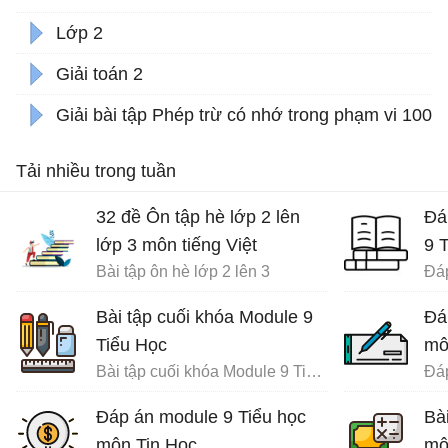
Lớp 2
Giải toán 2
Giải bài tập Phép trừ có nhớ trong phạm vi 100 - 
Tải nhiều trong tuần
32 đề Ôn tập hè lớp 2 lên
Đá
lớp 3 môn tiếng Việt
9 
Bài tập ôn hè lớp 2 lên 3
Bài tập cuối khóa Module 9
Đá
Tiểu Học
mô
Bài tập cuối khóa Module 9 Tiểu Học đầy đủ
Đáp án module 9 Tiểu học
Bà
môn Tin Học
mô