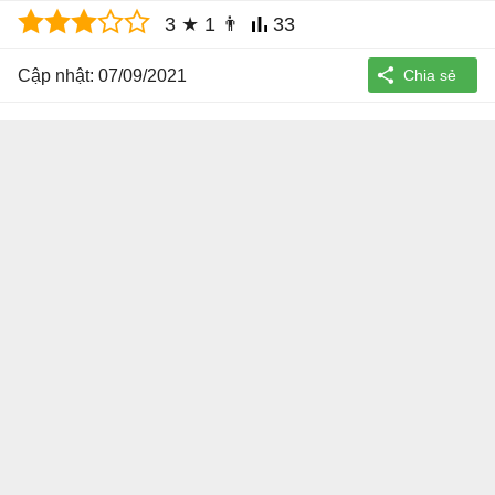
3
★
1
👨
33
Cập nhật: 07/09/2021