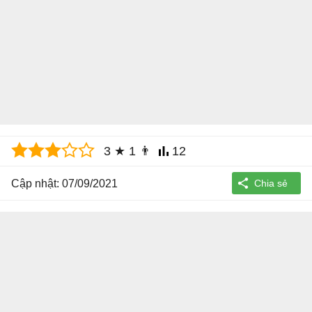
3
★
1
👨
12
Cập nhật: 07/09/2021