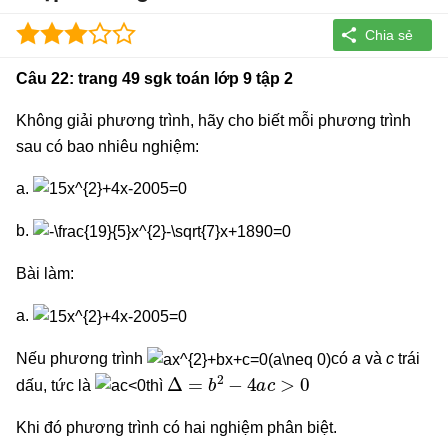
Câu 22: trang 49 sgk toán lớp 9 tập 2
Không giải phương trình, hãy cho biết mỗi phương trình
sau có bao nhiêu nghiệm:
a.
b.
Bài làm:
a.
Nếu phương trình
có
a
và
c
trái
Δ
=
b
2
−
4
a
c
>
0
dấu, tức là
thì
Khi đó phương trình có hai nghiệm phân biệt.