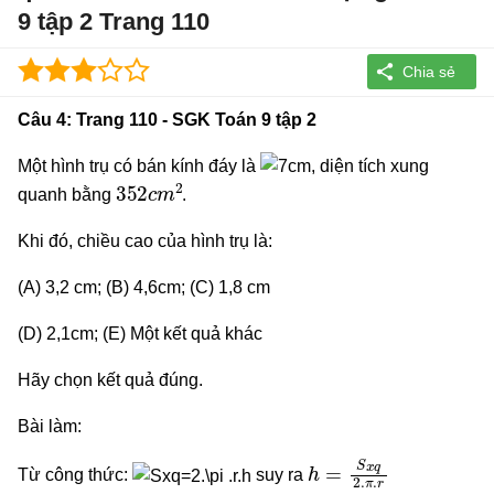
9 tập 2 Trang 110
Câu 4: Trang 110 - SGK Toán 9 tập 2
Một hình trụ có bán kính đáy là
, diện tích xung
352
c
m
2
quanh bằng
.
Khi đó, chiều cao của hình trụ là:
(A) 3,2 cm; (B) 4,6cm; (C) 1,8 cm
(D) 2,1cm; (E) Một kết quả khác
Hãy chọn kết quả đúng.
Bài làm:
h
=
S
x
q
2.
π
.
r
Từ công thức:
suy ra