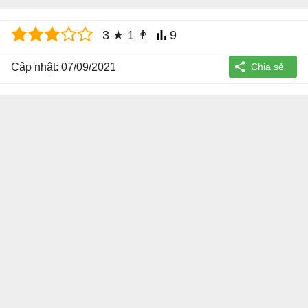
3
★
1
👨
9
Cập nhật: 07/09/2021