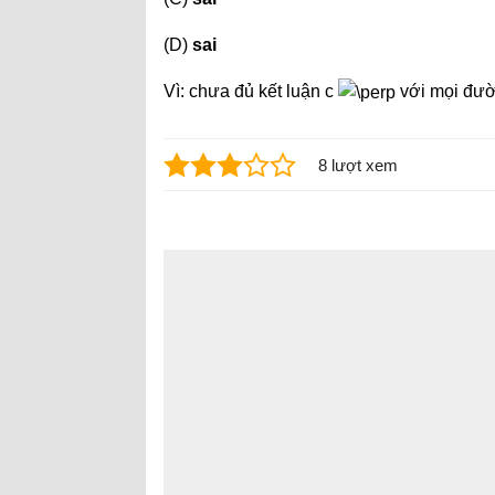
(D)
sai
Vì: chưa đủ kết luận c
với mọi đườ
8 lượt xem