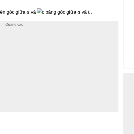
a
a
b
nên góc giữa
và
bằng góc giữa
và
.