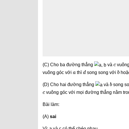
c
(C) Cho ba đường thẳng
và
vuông
a
d
b
vuông góc với
thì
song song với
hoặ
b
(D) Cho hai đường thẳng
và
song so
c
vuông góc với mọi đường thẳng nằm tr
Bài làm:
(A)
sai
Vì: a và c có thể chéo nhau