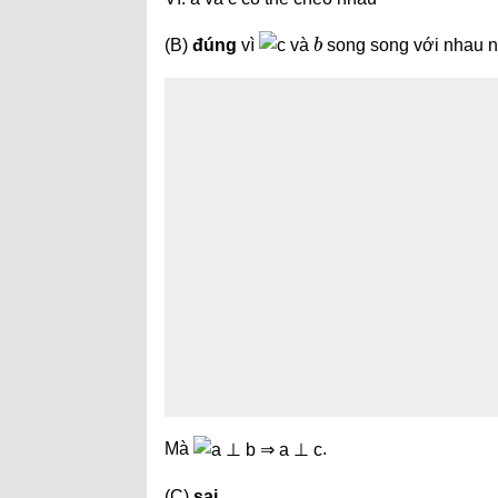
b
(B)
đúng
vì
và
song song với nhau 
Mà
.
(C)
sai