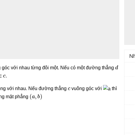
Nh
d
 góc với nhau từng đôi một. Nếu có một đường thẳng
c
c
.
c
ng với nhau. Nếu đường thẳng
vuông góc với
thì
(
a
,
b
)
ong mặt phẳng