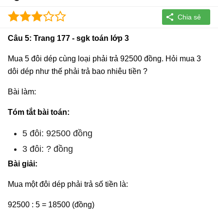
Câu 5: Trang 177 - sgk toán lớp 3
Mua 5 đôi dép cùng loại phải trả 92500 đồng. Hỏi mua 3
dôi dép như thế phải trả bao nhiêu tiền ?
Bài làm:
Tóm tắt bài toán:
5 đôi: 92500 đồng
3 đôi: ? đồng
Bài giải:
Mua một đôi dép phải trả số tiền là:
92500 : 5 = 18500 (đồng)