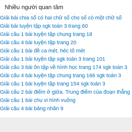
Nhiều người quan tâm
Giải bài chia số có hai chữ số cho số có một chữ số
Giải bài luyện tập sgk toán 3 trang 60
Giải câu 1 bài luyện tập chung trang 18
Giải câu 4 bài luyện tập trang 20
Giải câu 1 bài đề ca mét, héc tô mét
Giải câu 1 bài luyện tập sgk toán 3 trang 101
Giải câu 3 bài ôn tập về hình học trang 174 sgk toán 3
Giải câu 4 bài luyện tập chung trang 166 sgk toán 3
Giải câu 1 bài luyện tập trang 154 sgk toán 3
Giải câu 2 bài điểm ở giữa. Trung điểm của đoạn thẳng
Giải câu 1 bài chu vi hình vuông
Giải câu 4 bài bảng nhân 9