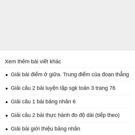
Xem thêm bài viết khác
Giải bài điểm ở giữa. Trung điểm của đoạn thẳng
Giải câu 2 bài luyện tập sgk toán 3 trang 76
Giải câu 1 bài bảng nhân 6
Giải câu 2 bài thực hành đo độ dài (tiếp theo)
Giải bài giới thiệu bảng nhân