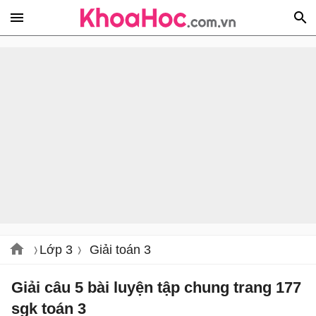
Lớp 3
Giải toán 3
Giải câu 5 bài luyện tập chung trang 177
sgk toán 3