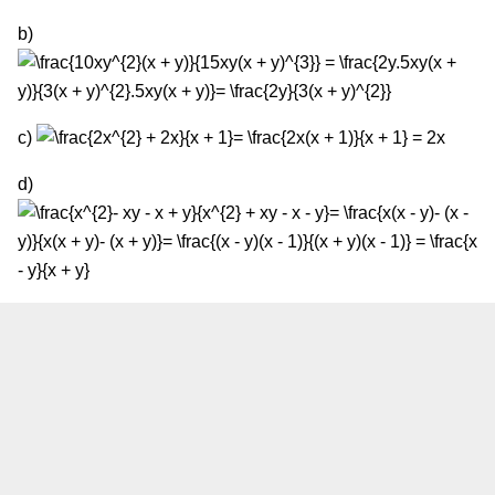
b)
c)
d)