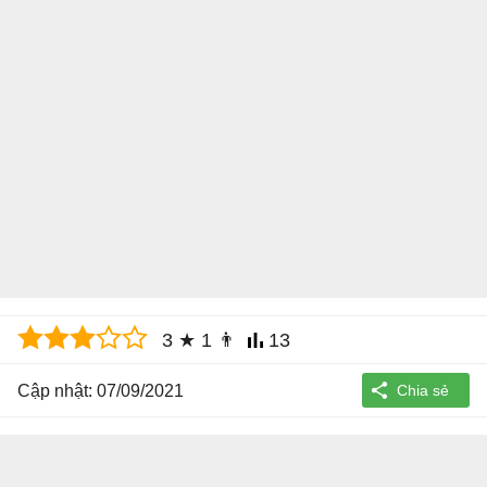
3
★
1
👨
13
Cập nhật: 07/09/2021