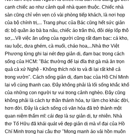
cạnh chiếc ao như cảnh quê nhà quen thuộc. Chiếc nhà
sàn cũng chỉ vẻn vẹn có vài phòng tiếp khách, là nơi họp
của bộ chính trị,... Trang phục của Bác cũng hết sức giản
dị: bộ quần áo bà ba nâu, chiếc áo trân thủ, đôi dép lốp thô
sơ,...Về việc ăn uống của người cũng rất đạm bạc: cá kho,
rau luộc, dưa ghém, cà muối, cháo hoa,...Nhà thơ Việt
Phương từng ghi lại nét đẹp giản dị, đạm bạc trong cách
sống của HCM: "Bác thường để lại đĩa thịt gà mà ăn trọn
quả cà xứ Nghệ - Không thích nói to và đi lại rất khẽ cả
trong vườn". Cách sống giản dị, đạm bạc của Hồ Chí Minh
lại vô cùng thanh cao. Đây không phải là lối sống khắc khổ
của những con người tự vui trong cảnh nghèo. Đây cũng
không phải là cách tự thần thánh hóa, tự làm cho khác đời,
hơn đời. Đây là cách sống có văn hóa đã trở thành một
quan niệm thẩm mĩ: cái đẹp là sự giản dị, tự nhiên. Nhà
thơ Tố Hữu đã khái quát vẻ đẹp giản dị mà vĩ đại của Hồ
Chí Minh trong hai câu thơ "Mong manh áo vải hồn muôn