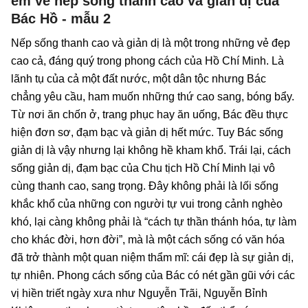
em về nếp sống thanh cao và giản dị của
Bác Hồ - mẫu 2
Nếp sống thanh cao và giản dị là một trong những vẻ đẹp
cao cả, đáng quý trong phong cách của Hồ Chí Minh. Là
lãnh tụ của cả một đất nước, một dân tộc nhưng Bác
chẳng yêu cầu, ham muốn những thứ cao sang, bóng bẩy.
Từ nơi ăn chốn ở, trang phục hay ăn uống, Bác đều thực
hiện đơn sơ, đạm bạc và giản dị hết mức. Tuy Bác sống
giản dị là vậy nhưng lại không hề kham khổ. Trái lại, cách
sống giản dị, đạm bạc của Chu tịch Hồ Chí Minh lại vô
cùng thanh cao, sang trọng. Đây không phải là lối sống
khắc khổ của những con người tự vui trong cảnh nghèo
khó, lại càng không phải là “cách tự thần thánh hóa, tự làm
cho khác đời, hơn đời”, mà là một cách sống có văn hóa
đã trở thành một quan niệm thẩm mĩ: cái đẹp là sự giản dị,
tự nhiên. Phong cách sống của Bác có nét gần gũi với các
vị hiền triết ngày xưa như Nguyễn Trãi, Nguyễn Bỉnh