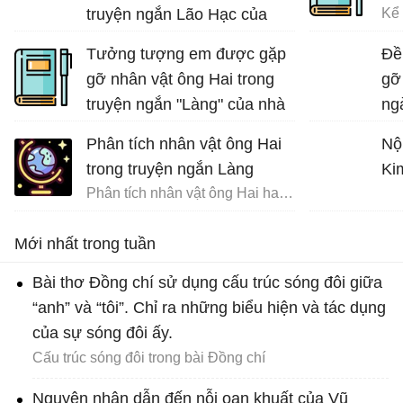
truyện ngắn Lão Hạc của
Nam Cao.
Tưởng tượng em được gặp
Đề
gỡ nhân vật ông Hai trong
gỡ
truyện ngắn "Làng" của nhà
ng
văn Kim Lân và trò chuyện
nh
Phân tích nhân vật ông Hai
Nộ
cùng ông về những ngày
trong truyện ngắn Làng
Ki
tháng đi tản cư
Phân tích nhân vật ông Hai hay nhất
Tưởng tượng gặp gỡ và trò chuyện với ông Hai
Mới nhất trong tuần
Bài thơ Đồng chí sử dụng cấu trúc sóng đôi giữa
“anh” và “tôi”. Chỉ ra những biểu hiện và tác dụng
của sự sóng đôi ấy.
Cấu trúc sóng đôi trong bài Đồng chí
Nguyên nhân dẫn đến nỗi oan khuất của Vũ