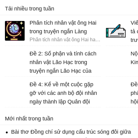
Tải nhiều trong tuần
Phân tích nhân vật ông Hai
Vi
trong truyện ngắn Làng
tả
Phân tích nhân vật ông Hai hay nhất
tr
đất
Đề 2: Số phận và tính cách
Nộ
nhân vật Lão Hạc trong
Ki
truyện ngắn Lão Hạc của
Nam Cao.
Đề 4: Kể về một cuộc gặp
Đề
gỡ với các anh bộ đội nhân
ph
ngày thành lập Quân đội
hộ
nhân dân Việt Nam (22-12)...
Nư
Mới nhất trong tuần
gá
Dữ
Bài thơ Đồng chí sử dụng cấu trúc sóng đôi giữa