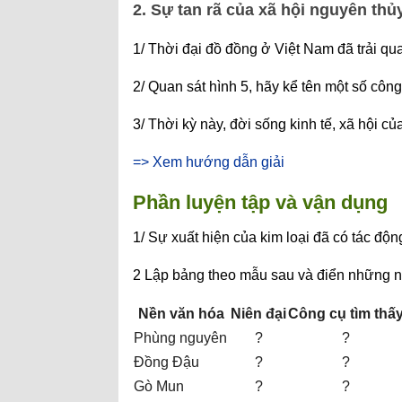
2. Sự tan rã của xã hội nguyên thủ
1/ Thời đại đồ đồng ở Việt Nam đã trải q
2/ Quan sát hình 5, hãy kể tên một số côn
3/ Thời kỳ này, đời sống kinh tế, xã hội c
=> Xem hướng dẫn giải
Phần luyện tập và vận dụng
1/ Sự xuất hiện của kim loại đã có tác độ
2 Lập bảng theo mẫu sau và điển những n
Nền văn hóa
Niên đại
Công cụ tìm thấ
Phùng nguyên
?
?
Đồng Đậu
?
?
Gò Mun
?
?