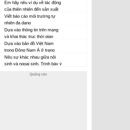
thích nhất thành tựu nào?
Em hãy nêu ví dụ về tác động
Luyện tập và Vận dụng 2 trang 43 Lịch Sử
của thiên nhiên đến sản xuất
lớp 6
nông nghiệp, công nghiệp,
Viết báo cáo môi trường tự
giao thông vận tải và du lịch.
nhiên đa dạng
Dựa vào thông tin trên mạng
và khai thác trục thời gian
(tr.29), hãy nêu quá trình thành
Dựa vào bản đồ Việt Nam
lập nhà nước của người Ai
trong Đông Nam Á ở trang
Cập và Lưỡng Hà
101, em hãy xác định hướng
Nêu sự khác nhau giữa nội
đi từ Hà Nội đến các địa điểm:
sinh và ngoại sinh. Trình bày ý
Băng Cốc, Ma-ni-a, Xin-ga-po
nghĩa của nội sinh và ngoại
sinh trong hiện tượng tạo núi.