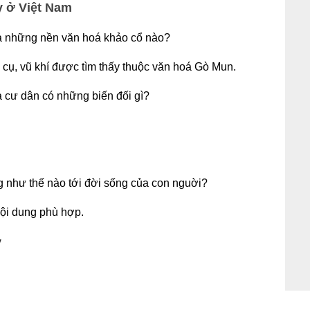
y ở Việt Nam
ua những nền văn hoá khảo cổ nào?
g cụ, vũ khí được tìm thấy thuộc văn hoá Gò Mun.
ủa cư dân có những biến đối gì?
ng như thế nào tới đời sống của con nguời?
ội dung phù hợp.
y