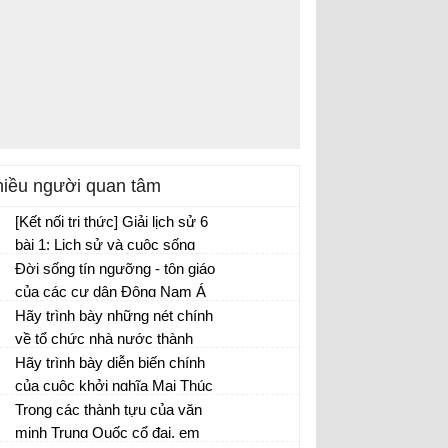
iều người quan tâm
[Kết nối tri thức] Giải lịch sử 6
bài 1: Lịch sử và cuộc sống
Đời sống tín ngưỡng - tôn giáo
của các cư dân Đông Nam Á
đã chịu ảnh hưởng từ văn hóa
Hãy trình bày những nét chính
Ấn Độ, Trung Quốc như thế
về tổ chức nhà nước thành
nào?
bang ở Hy Lạp. Những ưu
Hãy trình bày diễn biến chính
điểm của tổ chức nhà nước
của cuộc khởi nghĩa Mai Thúc
thành bang là gì?
Loan trên lược đồ
Trong các thành tựu của văn
minh Trung Quốc cổ đại, em