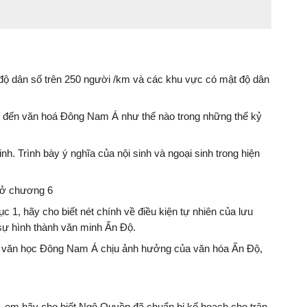
 độ dân số trên 250 người /km và các khu vực có mật độ dân
 đến văn hoá Đông Nam Á như thế nào trong những thế kỷ
nh. Trình bày ý nghĩa của nội sinh và ngoại sinh trong hiện
 ở chương 6
ục 1, hãy cho biết nét chính về điều kiện tự nhiên của lưu
ự hình thành văn minh Ấn Độ.
, văn học Đông Nam Á chịu ảnh hưởng của văn hóa Ấn Độ,
 1, em hãy cho biết Ngô Quyền đã chuẩn bị kế hoạch cho trận