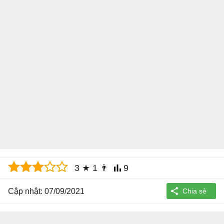
3
★
1
👨
9
Cập nhật: 07/09/2021