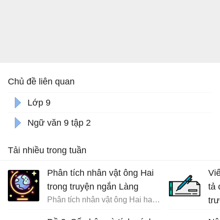
Chủ đề liên quan
Lớp 9
Ngữ văn 9 tập 2
Tải nhiều trong tuần
Phân tích nhân vật ông Hai
Vi
trong truyện ngắn Làng
tả
Phân tích nhân vật ông Hai hay nhất
tr
đất