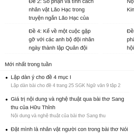
Đề 2: Số phận và tính cách
Nộ
nhân vật Lão Hạc trong
Ki
truyện ngắn Lão Hạc của
Nam Cao.
Đề 4: Kể về một cuộc gặp
Đề
gỡ với các anh bộ đội nhân
ph
ngày thành lập Quân đội
hộ
nhân dân Việt Nam (22-12)...
Nư
Mới nhất trong tuần
gá
Dữ
Lập dàn ý cho đề 4 mục I
Lập dàn bài cho đề 4 trang 25 SGK Ngữ văn 9 tập 2
Giá trị nội dung và nghệ thuật qua bài thơ Sang
thu của Hữu Thỉnh
Nội dung và nghệ thuật của bài thơ Sang thu
Đặt mình là nhân vật người con trong bài thơ Nói