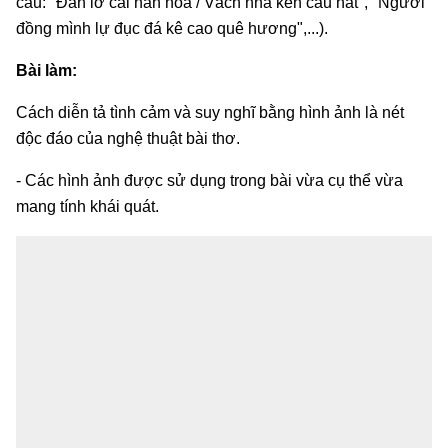
câu: "Đan lờ cài nan hoa / Vách nhà ken câu hát", "Ngươi
đồng mình lự đục đá kê cao quê hương",...).
Bài làm:
Cách diễn tả tình cảm và suy nghĩ bằng hình ảnh là nét
độc đáo của nghệ thuật bài thơ.
- Các hình ảnh được sử dụng trong bài vừa cụ thể vừa
mang tính khái quát.