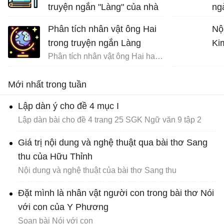
truyện ngắn "Làng" của nhà
ng
văn Kim Lân và trò chuyện
nh
Phân tích nhân vật ông Hai
Nộ
cùng ông về những ngày
trong truyện ngắn Làng
Ki
tháng đi tản cư
Phân tích nhân vật ông Hai hay nhất
Tưởng tượng gặp gỡ và trò chuyện với ông Hai
Mới nhất trong tuần
Lập dàn ý cho đề 4 mục I
Lập dàn bài cho đề 4 trang 25 SGK Ngữ văn 9 tập 2
Giá trị nội dung và nghệ thuật qua bài thơ Sang
thu của Hữu Thỉnh
Nội dung và nghệ thuật của bài thơ Sang thu
Đặt mình là nhân vật người con trong bài thơ Nói
với con của Y Phương
Soạn bài Nói với con