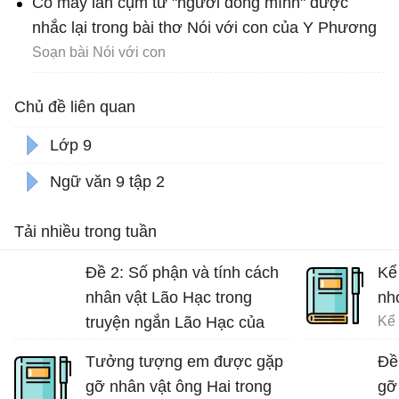
Có mấy lần cụm từ "người đồng mình" được
nhắc lại trong bài thơ Nói với con của Y Phương
Soạn bài Nói với con
Chủ đề liên quan
Lớp 9
Ngữ văn 9 tập 2
Tải nhiều trong tuần
Đề 2: Số phận và tính cách
Kể
nhân vật Lão Hạc trong
nh
truyện ngắn Lão Hạc của
Nam Cao.
Tưởng tượng em được gặp
Đề
gỡ nhân vật ông Hai trong
gỡ