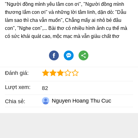
"Người đồng mình yêu lâm con ơi", "Người đồng mình
thương lắm con ơi" và những lời tâm linh, dặn dò: "Dẫu
làm sao thì cha vẫn muốn", Chẳng mấy ai nhỏ bé đâu
con", "Nghe con",... Bài thơ có nhiều hình ảnh cụ thể mà
có sức khái quát cao, mộc mạc mà vẫn giàu chất thơ
Đánh giá:
Lượt xem:
82
Nguyen Hoang Thu Cuc
Chia sẻ: