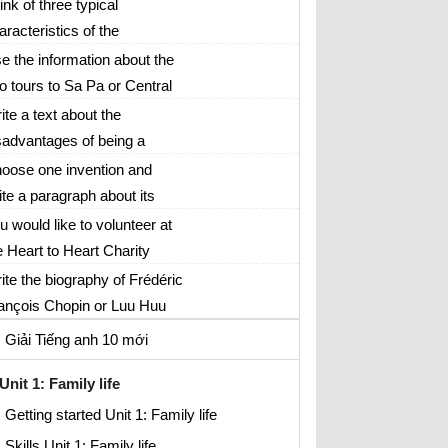
now
ink of three typical
aracteristics of the
ếng Anh lớp 10
etnamese people and
e the information about the
amples to support each of
o tours to Sa Pa or Central
em. Then write a short text
ghlands in the Speaking
ite a text about the
 150-180 words about these
ction to design a travel
sadvantages of being a
aracteristics
ochure.
rking mother.
oose one invention and
ite a paragraph about its
nefits: smartphone or digital
u would like to volunteer at
mera
e Heart to Heart Charity
fice. Write a formal letter of
ite the biography of Frédéric
0-160 words applying for the
ançois Chopin or Luu Huu
b.
uoc.
Giải Tiếng anh 10 mới
Unit 1: Family life
Getting started Unit 1: Family life
Skills Unit 1: Family life