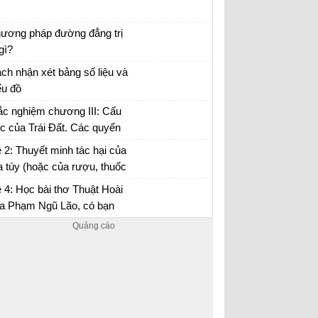
uyện chức phán sự đền Tản Viên
ương pháp đường đẳng trị
 gì?
 tập Địa 10
ch nhận xét bảng số liệu và
ểu đồ
 tập Địa 10
ắc nghiệm chương III: Cấu
úc của Trái Đất. Các quyển
a lớp vỏ địa lí
 2: Thuyết minh tác hại của
 túy (hoặc của rượu, thuốc
…) đối với đời sống con
 4: Học bài thơ Thuật Hoài
ười.
a Phạm Ngũ Lão, có bạn
o rằng: Sự hổ thẹn của tác
 là thái quá, kiêu kì...