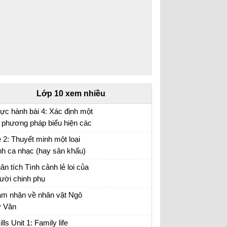
Lớp 10 xem nhiều
ực hành bài 4: Xác định một
 phương pháp biểu hiện các
i tượng địa lí trên bản đồ Địa
 2: Thuyết minh một loại
 10 trang 17
nh ca nhạc (hay sân khấu)
 anh (chị) hằng yêu thích.
ân tích Tình cảnh lẻ loi của
ười chinh phụ
ân tích đoạn trích Tình cảnh lẻ loi của người
m nhận về nhân vật Ngô
inh phụ
 Văn
m nhận về nhân vật Ngô Tử Văn trong bài
ills Unit 1: Family life