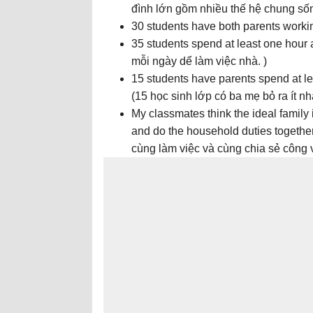
đình lớn gồm nhiều thế hệ chung sốn
30 students have both parents workin
35 students spend at least one hour 
mỗi ngày dể làm việc nhà. )
15 students have parents spend at l
(15 học sinh lớp có ba mẹ bỏ ra ít nh
My classmates think the ideal family 
and do the household duties together
cùng làm việc và cùng chia sẻ công v