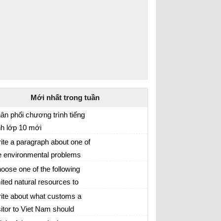
Mới nhất trong tuần
ân phối chương trình tiếng
h lớp 10 mới
 hoạch giảng dạy môn tiếng Anh lớp 10 năm
ite a paragraph about one of
21 - 2022
e environmental problems
ếng Anh 10
d give advice on how to
oose one of the following
lve them
mited natural resources to
iting Skills 2 Unit 9 lớp 10 Preserving the
ite three paragraphs similar
ite about what customs a
vironment| Viết về tài nguyên thiên nhiên
 those in 2
sitor to Viet Nam should
ng tiếng Anh lớp 10
ải Tiếng Anh lớp 10