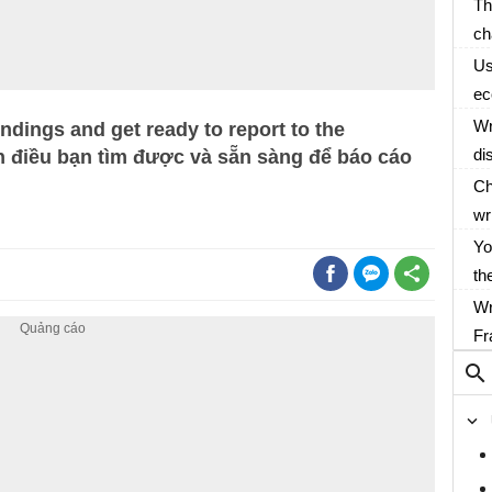
k
Th
ch
Ti
Vi
Us
ex
ec
th
Hi
Wr
ndings and get ready to report to the
of
se
di
h điều bạn tìm được và sẵn sàng để báo cáo
ch
br
wo
Ch
wr
be
Yo
ca
th
Of
Wr
14
Fr
jo
Ph