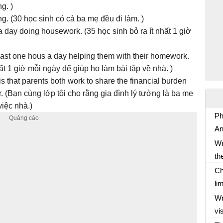
g. )
g. (30 học sinh có cả ba mẹ đều đi làm. )
a day doing housework. (35 học sinh bỏ ra ít nhất 1 giờ
east one hous a day helping them with their homework.
ất 1 giờ mỗi ngày để giúp họ làm bài tập về nhà. )
is that parents both work to share the financial burden
. (Bạn cùng lớp tôi cho rằng gia đình lý tưởng là ba mẹ
iệc nhà.)
Ph
An
Kế
Wr
20
th
Ti
an
Ch
so
li
Wr
wr
Wr
en
to
vi
bằ
Gi