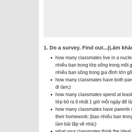
1. Do a survey. Find out...(Làm khảo
how many classmates live in a nucle
nhiêu bạn trong lớp sống trong một 
nhiêu bạn sống trong gia đình lớn g
how many classmates have both pare
đi làm;)
how many classmates spend at least
lớp bỏ ra ít nhất 1 giờ mỗi ngày đế l
how many classmates have parents w
their homework; (bao nhiêu bạn trong
làm bài tập về nhà;)
what your classmates think the ideal 