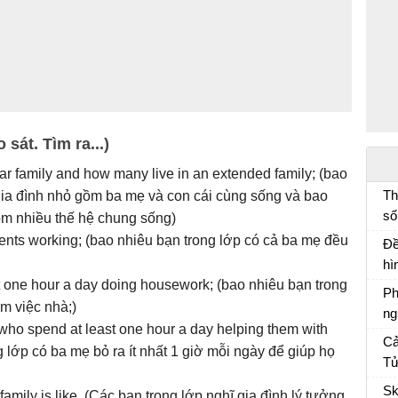
 sát. Tìm ra...)
ar family and how many live in an extended family; (bao
Th
gia đình nhỏ gồm ba mẹ và con cái cùng sống và bao
số
ồm nhiều thế hệ chung sống)
đố
nts working; (bao nhiêu bạn trong lớp có cả ba mẹ đều
Đề
lí
hì
 one hour a day doing housework; (bao nhiêu bạn trong
mà
Ph
àm việc nhà;)
ng
ho spend at least one hour a day helping them with
Ph
Cả
 lớp có ba mẹ bỏ ra ít nhất 1 giờ mỗi ngày để giúp họ
ch
Tử
Cả
Sk
family is like. (Các bạn trong lớp nghĩ gia đình lý tưởng