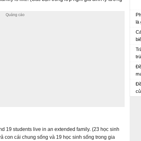
Ch
Ph
là
Ôn
Cá
bi
Ôn
Tr
tr
củ
Đề
ma
lá
Đề
ng
củ
ch
giả
and 19 students live in an extended family. (23 học sinh
ả con cái chung sống và 19 học sinh sống trong gia