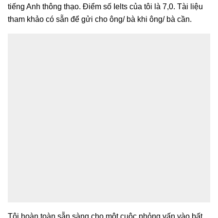
tiếng Anh thông thạo. Điểm số Ielts của tôi là 7,0. Tài liệu
tham khảo có sẵn để gửi cho ông/ bà khi ông/ bà cần.
Tôi hoàn toàn sẵn sàng cho một cuộc phỏng vấn vào bất