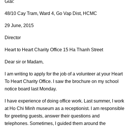
Giải:
48/10 Cay Tram, Ward 4, Go Vap Dist, HCMC
29 June, 2015
Director
Heart to Heart Charity Office 15 Ha Thanh Street
Dear sir or Madam,
I am writing
to apply for
the
job
of a volunteer at your Heart
To Heart Charity Office. I saw the
brochure
on
my
school
notice board last Monday.
I have experience of doing office work. Last summer,
I work
at Ho Chi Minh museum as a receptionist
.
I am responsible
for greeting guests, answer their questions and
telephones. Sometimes, I guided them around the