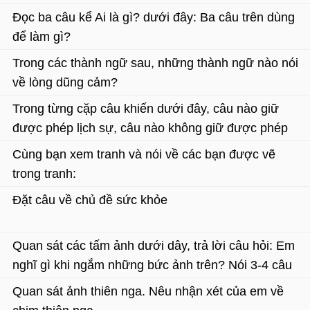
miêu tả mức độ cao của cái đẹp.
Đọc ba câu kể Ai là gì? dưới đây: Ba câu trên dùng
để làm gì?
Trong các thành ngữ sau, những thành ngữ nào nói
về lòng dũng cảm?
Trong từng cặp câu khiến dưới đây, câu nào giữ
được phép lịch sự, câu nào không giữ được phép
lịch sự? Vì sao?
Cùng bạn xem tranh và nói về các bạn được vẽ
trong tranh:
Đặt câu về chủ đề sức khỏe
Quan sát các tấm ảnh dưới dây, trả lời câu hỏi: Em
nghĩ gì khi ngắm những bức ảnh trên? Nói 3-4 câu
về hình ảnh đẹp trong một tấm ảnh ở trên hoặc
Quan sát ảnh thiên nga. Nêu nhận xét của em về
trong tranh ảnh em sưu tầm