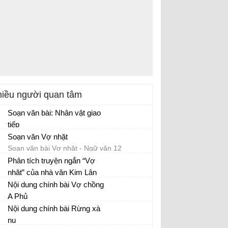
iều người quan tâm
Soạn văn bài: Nhân vật giao
tiếp
Soạn văn Vợ nhặt
Soạn văn bài Vợ nhặt - Ngữ văn 12
Phân tích truyện ngắn “Vợ
nhặt” của nhà văn Kim Lân
Phân tích tác phẩm Vợ nhặt
Nội dung chính bài Vợ chồng
A Phủ
Nội dung chính bài Rừng xà
nu