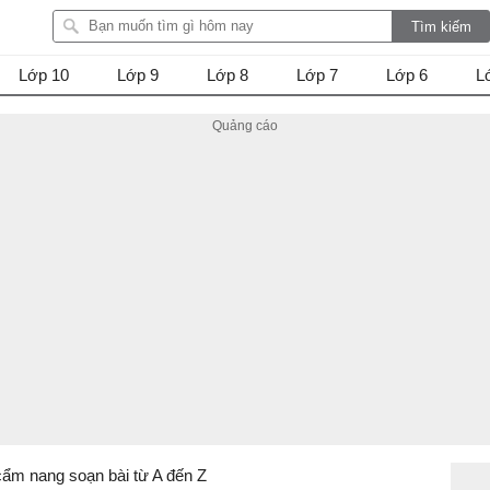
Lớp 10
Lớp 9
Lớp 8
Lớp 7
Lớp 6
L
cẩm nang soạn bài từ A đến Z