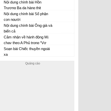
Nội dung chính bài Hồn
Trương Ba da hàng thịt
Nội dung chính bài Số phận
con người
Nội dung chính bài Ông già và
biển cả
Cảm nhận về hành động Mị
chạy theo A Phủ trong “Vợ
chồng A Phủ” của Tô Hoài
Soạn bài Chiếc thuyền ngoài
Tác phẩm Vợ chồng A Phủ
xa
Chiếc thuyền ngoài xa - Văn 12