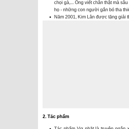
chọi gà,... Ông viết chân thật mà sâ
họ - những con người gắn bó tha th
Năm 2001, Kim Lân được tặng giải 
2. Tác phẩm
Tác phẩm Vợ nhặt là truyện ngắn x