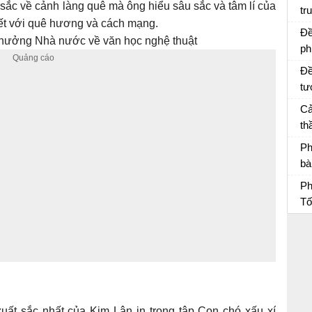
u sắc về cảnh làng quê mà ông hiểu sâu sắc và tâm lí của
tr
ca
iết với quê hương và cách mạng.
Vợ
Đề
thưởng Nhà nước về văn học nghệ thuật
ph
Đề
tư
Tâ
Cả
th
Ti
Bà
Ph
bà
D
Ph
Ph
Tố
Ph
uất sắc nhất của Kim Lân in trong tập Con chó xấu xí