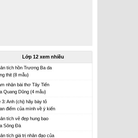
Lớp 12 xem nhiều
ân tích hồn Trương Ba da
ng thịt (8 mẫu)
ân tích bài hồn Trương Ba da hàng thịt - Văn
m nhận bài thơ Tây Tiến
u 12
a Quang Dũng (4 mẫu)
m nhận Tây Tiến - Văn mẫu 12
 3: Anh (chị) hãy bày tỏ
an điểm của mình về ý kiến
a nhà văn Pháp La-bơ-ruy-
ân tích vẻ đẹp hung bạo
 “Khi một tác phẩm nâng cao
a Sông Đà
nh thần ta lên và gợi cho ta
n mẫu 12
ân tích giá trị nhân đạo của
ững tình cảm cao quý và