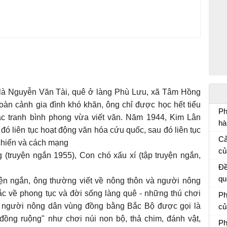
h là Nguyễn Văn Tài, quê ở làng Phù Lưu, xã Tâm Hồng
àn cảnh gia đình khó khăn, ông chỉ được học hết tiểu
Ph
ắc tranh bình phong vừa viết văn. Năm 1944, Kim Lân
hà
đó liên tục hoạt động văn hóa cứu quốc, sau đó liên tục
Ph
Cả
chiến và cách mạng
mẫ
củ
(truyện ngắn 1955), Con chó xấu xí (tập truyện ngắn,
Cả
Đề
qu
yện ngắn, ông thường viết về nông thôn và người nông
củ
ắc về phong tục và đời sống làng quê - những thú chơi
Ph
e:
ủa người nông dân vùng đồng bằng Bắc Bộ được gọi là
củ
ti
Vă
đồng ruộng" như chơi núi non bộ, thả chim, đánh vật,
Ph
nh