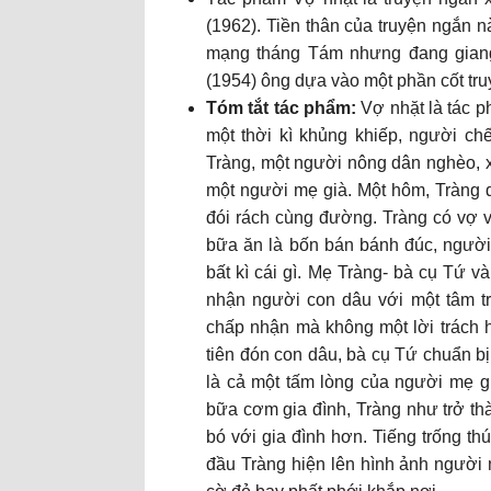
(1962). Tiền thân của truyện ngắn n
mạng tháng Tám nhưng đang giang d
(1954) ông dựa vào một phần cốt tru
Tóm tắt tác phẩm:
Vợ nhặt là tác 
một thời kì khủng khiếp, người c
Tràng, một người nông dân nghèo, xấ
một người mẹ già. Một hôm, Tràng
đói rách cùng đường. Tràng có vợ vô
bữa ăn là bốn bán bánh đúc, ngườ
bất kì cái gì. Mẹ Tràng- bà cụ Tứ 
nhận người con dâu với một tâm tr
chấp nhận mà không một lời trách h
tiên đón con dâu, bà cụ Tứ chuẩn b
là cả một tấm lòng của người mẹ g
bữa cơm gia đình, Tràng như trở th
bó với gia đình hơn. Tiếng trống thú
đầu Tràng hiện lên hình ảnh người 