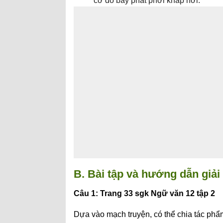
cờ đỏ bay phất phới khắp nơi.
B. Bài tập và hướng dẫn giải
Câu 1: Trang 33 sgk Ngữ văn 12 tập 2
Dựa vào mạch truyện, có thể chia tác ph