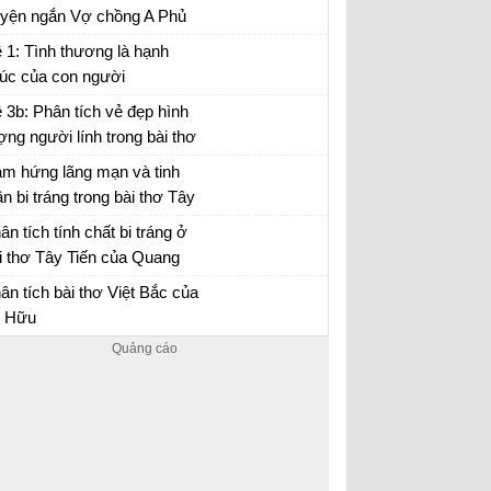
uyện ngắn Vợ chồng A Phủ
n đảm,...
 chồng A Phủ - Văn mẫu 12
 1: Tình thương là hạnh
úc của con người
 3b: Phân tích vẻ đẹp hình
ợng người lính trong bài thơ
y Tiến của Quang Dũng.
m hứng lãng mạn và tinh
ần bi tráng trong bài thơ Tây
ến
i thơ Tây Tiến - Văn 12
ân tích tính chất bi tráng ở
i thơ Tây Tiến của Quang
ũng
ân tích bài thơ Tây Tiến - Văn 12
ân tích bài thơ Việt Bắc của
 Hữu
ân tích Việt Bắc