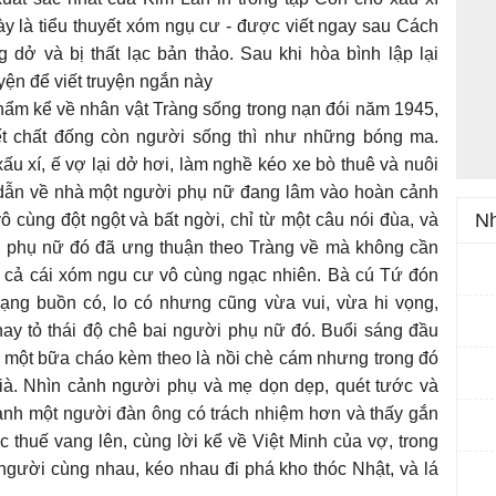
ày là tiểu thuyết xóm ngụ cư - được viết ngay sau Cách
ở và bị thất lạc bản thảo. Sau khi hòa bình lập lại
yện để viết truyện ngắn này
phẩm kể về nhân vật Tràng sống trong nạn đói năm 1945,
hết chất đống còn người sống thì như những bóng ma.
u xí, ế vợ lại dở hơi, làm nghề kéo xe bò thuê và nuôi
 dẫn về nhà một người phụ nữ đang lâm vào hoàn cảnh
Nh
 cùng đột ngột và bất ngời, chỉ từ một câu nói đùa, và
i phụ nữ đó đã ưng thuận theo Tràng về mà không cần
và cả cái xóm ngu cư vô cùng ngạc nhiên. Bà cú Tứ đón
ạng buồn có, lo có nhưng cũng vừa vui, vừa hi vọng,
ay tỏ thái độ chê bai người phụ nữ đó. Buổi sáng đầu
ị một bữa cháo kèm theo là nồi chè cám nhưng trong đó
ià. Nhìn cảnh người phụ và mẹ dọn dẹp, quét tước và
ành một người đàn ông có trách nhiệm hơn và thấy gắn
c thuế vang lên, cùng lời kể về Việt Minh của vợ, trong
người cùng nhau, kéo nhau đi phá kho thóc Nhật, và lá