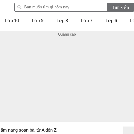
Lớp 10
Lớp 9
Lớp 8
Lớp 7
Lớp 6
L
cẩm nang soạn bài từ A đến Z