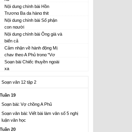
Nội dung chính bài Hồn
Trương Ba da hàng thịt
Nội dung chính bài Số phận
con người
Nội dung chính bài Ông già và
biển cả
Cảm nhận về hành động Mị
chạy theo A Phủ trong “Vợ
chồng A Phủ” của Tô Hoài
Soạn bài Chiếc thuyền ngoài
Tác phẩm Vợ chồng A Phủ
xa
Chiếc thuyền ngoài xa - Văn 12
Soạn văn 12 tập 2
Tuần 19
Soạn bài: Vợ chồng A Phủ
Soạn văn bài: Viết bài làm văn số 5 nghị
luận văn học
Tuần 20