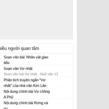
iều người quan tâm
Soạn văn bài: Nhân vật giao
tiếp
Soạn văn Vợ nhặt
Soạn văn bài Vợ nhặt - Ngữ văn 12
Phân tích truyện ngắn “Vợ
nhặt” của nhà văn Kim Lân
Phân tích tác phẩm Vợ nhặt
Nội dung chính bài Vợ chồng
A Phủ
Nội dung chính bài Rừng xà
nu