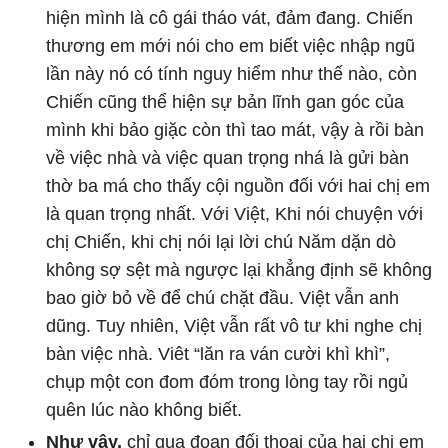
hiện mình là cô gái tháo vát, đảm đang. Chiến
thương em mới nói cho em biết việc nhập ngũ
lần này nó có tính nguy hiểm như thế nào, còn
Chiến cũng thể hiện sự bản lĩnh gan góc của
mình khi bảo giặc còn thì tao mát, vậy à rồi bàn
về việc nhà và việc quan trọng nhá là gửi bàn
thờ ba má cho thấy cội nguồn đối với hai chị em
là quan trọng nhất. Với Việt, Khi nói chuyện với
chị Chiến, khi chị nói lại lời chú Năm dặn dò
không sợ sệt mà ngược lại khẳng định sẽ không
bao giờ bỏ về để chú chặt đầu. Việt vẫn anh
dũng. Tuy nhiên, Việt vẫn rất vô tư khi nghe chị
bàn việc nhà. Viêt “lăn ra ván cười khì khì”,
chụp một con đom đóm trong lòng tay rồi ngủ
quên lúc nào không biết.
Như vậy,
chỉ qua đoạn đối thoại của hai chị em