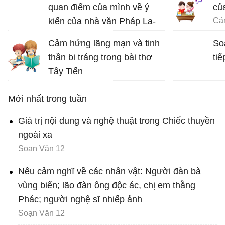
quan điểm của mình về ý
củ
kiến của nhà văn Pháp La-
bơ-ruy-e: “Khi một tác phẩm
Cảm hứng lãng mạn và tinh
So
nâng cao tinh thần ta lên và
thần bi tráng trong bài thơ
tiế
gợi cho ta những tình cảm
Tây Tiến
cao quý và can đảm,...
Bài thơ Tây Tiến - Văn 12
Mới nhất trong tuần
Giá trị nội dung và nghệ thuật trong Chiếc thuyền
ngoài xa
Soạn Văn 12
Nêu cảm nghĩ về các nhân vật: Người đàn bà
vùng biển; lão đàn ông độc ác, chị em thằng
Phác; người nghệ sĩ nhiếp ảnh
Soạn Văn 12