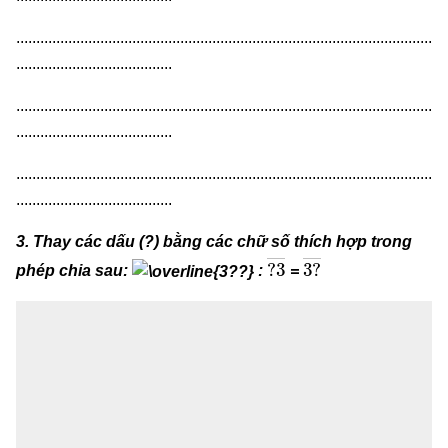
........................................................................................................
.......................................
........................................................................................................
.......................................
........................................................................................................
.......................................
3. Thay các dấu (?) bằng các chữ số thích hợp trong
?
3
―
3
―
?
phép chia sau:
:
=