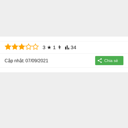
3
★
1
👨
34
Cập nhật: 07/09/2021