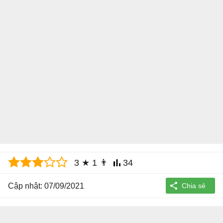
3
★
1
👨
34
Cập nhật: 07/09/2021