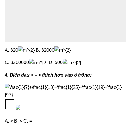
A. 320
B. 32000
C. 3200000
D. 500
4. Điền dấu < = > thích hợp vào ô trống:
A. > B. < C. =