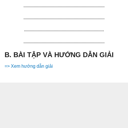
.......................................................................
.......................................................................
......................................................................
.......................................................................
B. BÀI TẬP VÀ HƯỚNG DẪN GIẢI
=> Xem hướng dẫn giải