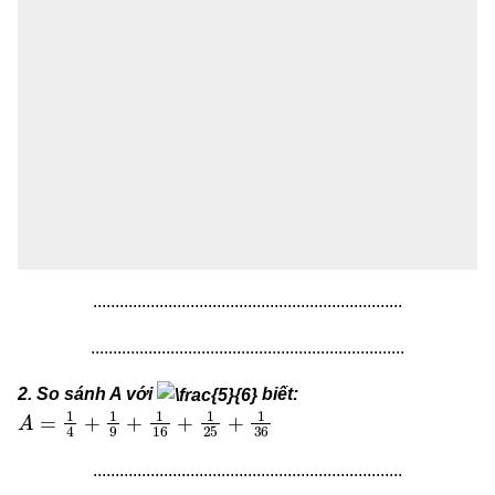
......................................................................
.......................................................................
2. So sánh A với
biết:
A
=
1
4
+
1
9
+
1
16
+
1
25
+
1
36
......................................................................